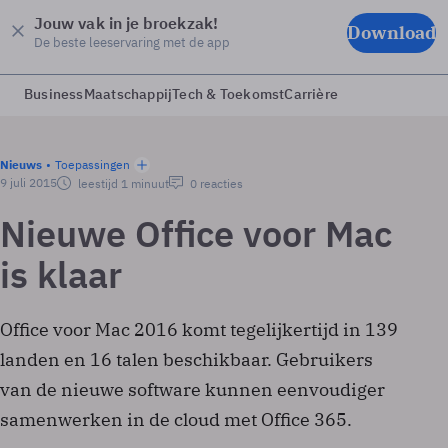
Jouw vak in je broekzak!
Download
De beste leeservaring met de app
Business
Maatschappij
Tech & Toekomst
Carrière
Nieuws
Toepassingen
9 juli 2015
leestijd 1 minuut
0 reacties
Nieuwe Office voor Mac
is klaar
Office voor Mac 2016 komt tegelijkertijd in 139
landen en 16 talen beschikbaar. Gebruikers
van de nieuwe software kunnen eenvoudiger
samenwerken in de cloud met Office 365.