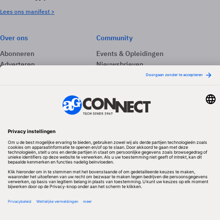
Lees ons manifest >
Over ons
Community
Abonneren
Events & Opleidingen
Adverteren
Nieuwsbrieven
Contact
Vacatures
Colofon
Whitepapers
Onze app
Privacyinstellingen
Volg ons
Redactionele partner