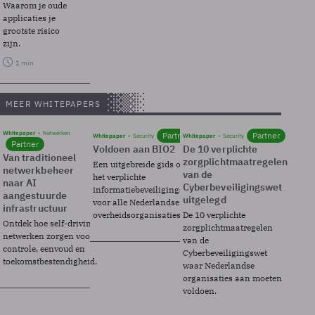
Waarom je oude
applicaties je
grootste risico
zijn.
1 min
MEER WHITEPAPERS
Whitepaper
Netwerken
Partner
Partner
Whitepaper
Security
Whitepaper
Security
Partner
Voldoen aan BIO2
De 10 verplichte
Van traditioneel
zorgplichtmaatregelen
Een uitgebreide gids over BIO2,
netwerkbeheer
van de
het verplichte
naar AI
Cyberbeveiligingswet
informatiebeveiligingsframework
aangestuurde
uitgelegd
voor alle Nederlandse
infrastructuur
overheidsorganisaties.
De 10 verplichte
Ontdek hoe self-driving
zorgplichtmaatregelen
netwerken zorgen voor
van de
controle, eenvoud en
Cyberbeveiligingswet
toekomstbestendigheid.
waar Nederlandse
organisaties aan moeten
voldoen.