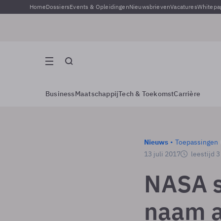
Home
Dossiers
Events & Opleidingen
Nieuwsbrieven
Vacatures
Whitepa
Business
Maatschappij
Tech & Toekomst
Carrière
Nieuws
Toepassingen
13 juli 2017
leestijd 
NASA s
naam a