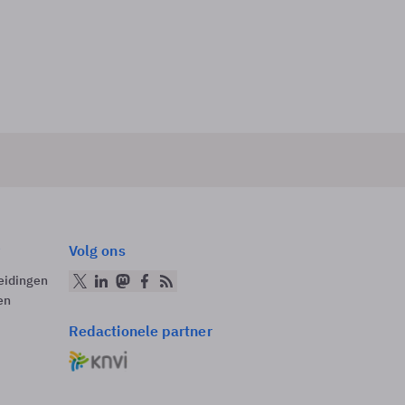
Volg ons
eidingen
en
Redactionele partner