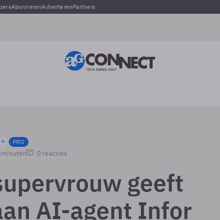
pers
Abonneren
Adverteren
Partners
PRO
3 minuten
0 reacties
upervrouw geeft
an AI-agent Infor