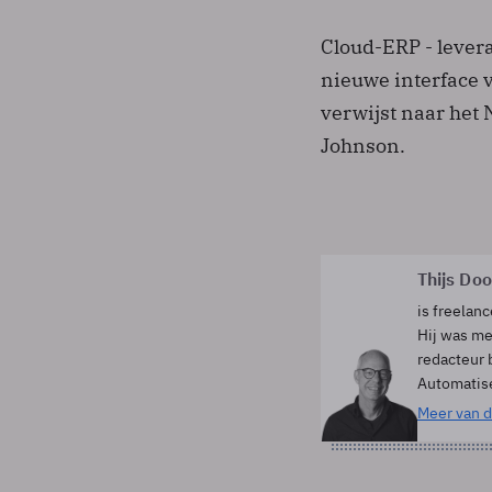
Cloud-ERP - levera
nieuwe interface 
verwijst naar he
Johnson.
Thijs Do
is freelanc
Hij was me
redacteur 
Automatis
Meer van d