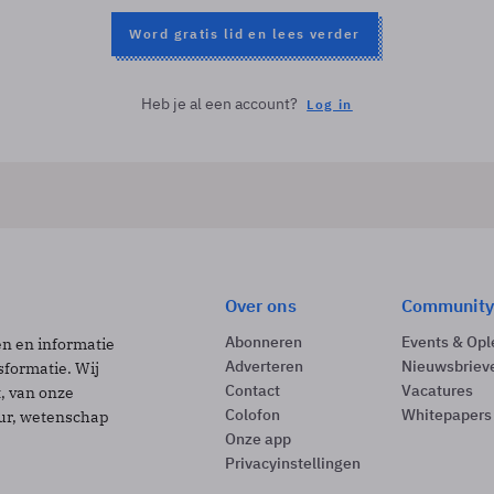
Word gratis lid en lees verder
Heb je al een account?
Log in
Over ons
Community
Abonneren
Events & Opl
ën en informatie
Adverteren
Nieuwsbriev
sformatie. Wij
Contact
Vacatures
t, van onze
Colofon
Whitepapers
uur, wetenschap
Onze app
Privacyinstellingen