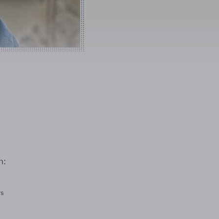
n:
rs