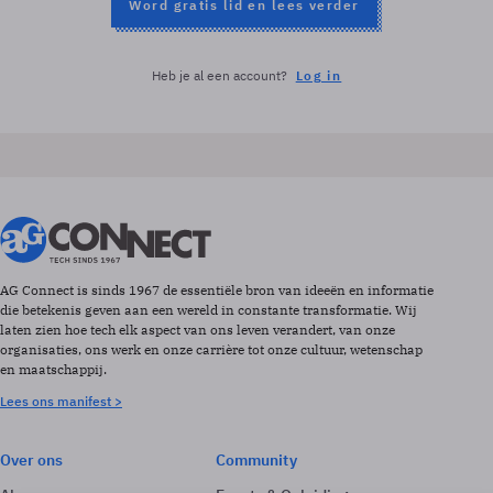
Word gratis lid en lees verder
Heb je al een account?
Log in
AG Connect is sinds 1967 de essentiële bron van ideeën en informatie
die betekenis geven aan een wereld in constante transformatie. Wij
laten zien hoe tech elk aspect van ons leven verandert, van onze
organisaties, ons werk en onze carrière tot onze cultuur, wetenschap
en maatschappij.
Lees ons manifest >
Over ons
Community