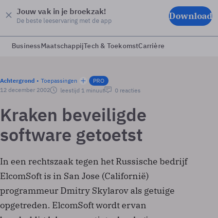
Jouw vak in je broekzak!
Download
De beste leeservaring met de app
Business
Maatschappij
Tech & Toekomst
Carrière
Achtergrond
Toepassingen
PRO
12 december 2002
leestijd 1 minuut
0 reacties
Kraken beveiligde
software getoetst
In een rechtszaak tegen het Russische bedrijf
ElcomSoft is in San Jose (Californië)
programmeur Dmitry Skylarov als getuige
opgetreden. ElcomSoft wordt ervan