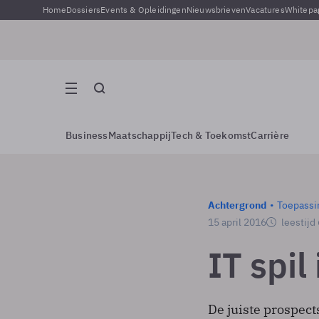
Home
Dossiers
Events & Opleidingen
Nieuwsbrieven
Vacatures
Whitepa
Business
Maatschappij
Tech & Toekomst
Carrière
Achtergrond
Toepassi
15 april 2016
leestijd
IT spil
De juiste prospect