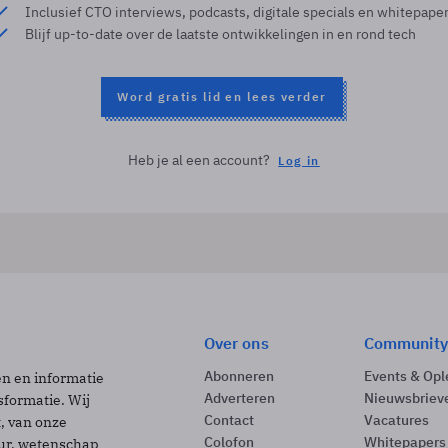
Inclusief CTO interviews, podcasts, digitale specials en whitepape
Blijf up-to-date over de laatste ontwikkelingen in en rond tech
Word gratis lid en lees verder
Heb je al een account?
Log in
Over ons
Community
Abonneren
Events & Opl
ën en informatie
Adverteren
Nieuwsbriev
sformatie. Wij
Contact
Vacatures
t, van onze
Colofon
Whitepapers
uur, wetenschap