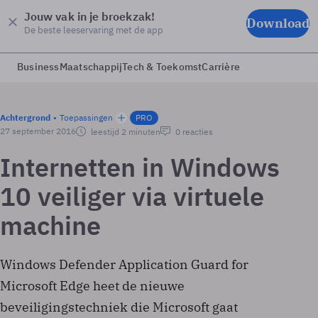
Jouw vak in je broekzak!
Download
De beste leeservaring met de app
Business
Maatschappij
Tech & Toekomst
Carrière
Achtergrond
Toepassingen
PRO
27 september 2016
leestijd 2 minuten
0 reacties
Internetten in Windows
10 veiliger via virtuele
machine
Windows Defender Application Guard for
Microsoft Edge heet de nieuwe
beveiligingstechniek die Microsoft gaat