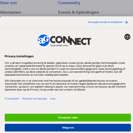
Over ons
Community
Abonneren
Events & Opleidingen
Adverteren
Nieuwsbrieven
Contact
Vacatures
Colofon
Whitepapers
Onze app
Privacyinstellingen
Volg ons
Redactionele partner
Algemene Voorwaarden & Copyrights
Privacy & Cookies