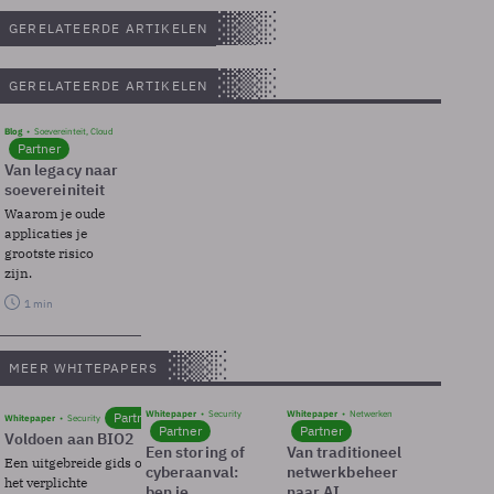
GERELATEERDE ARTIKELEN
GERELATEERDE ARTIKELEN
Blog
Soevereinteit, Cloud
Partner
Van legacy naar
soevereiniteit
Waarom je oude
applicaties je
grootste risico
zijn.
1 min
MEER WHITEPAPERS
Whitepaper
Security
Whitepaper
Netwerken
Partner
Whitepaper
Security
Partner
Partner
Voldoen aan BIO2
Een storing of
Van traditioneel
Een uitgebreide gids over BIO2,
cyberaanval:
netwerkbeheer
het verplichte
ben je
naar AI