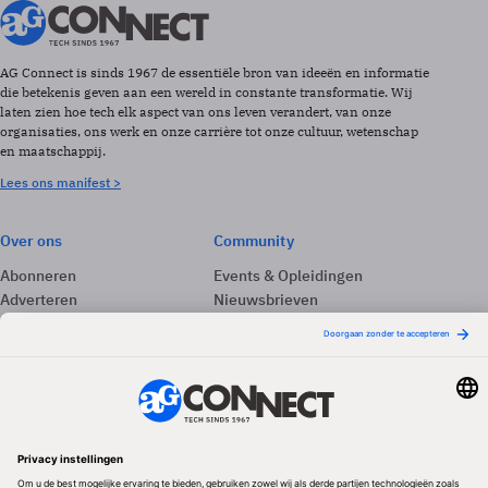
AG Connect is sinds 1967 de essentiële bron van ideeën en informatie
die betekenis geven aan een wereld in constante transformatie. Wij
laten zien hoe tech elk aspect van ons leven verandert, van onze
organisaties, ons werk en onze carrière tot onze cultuur, wetenschap
en maatschappij.
Lees ons manifest >
Over ons
Community
Abonneren
Events & Opleidingen
Adverteren
Nieuwsbrieven
Contact
Vacatures
Colofon
Whitepapers
Onze app
Privacyinstellingen
Volg ons