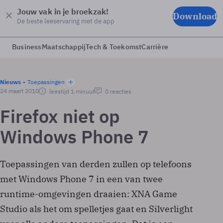
Jouw vak in je broekzak!
Download
De beste leeservaring met de app
Business
Maatschappij
Tech & Toekomst
Carrière
Nieuws
Toepassingen
24 maart 2010
leestijd 1 minuut
0 reacties
Firefox niet op
Windows Phone 7
Toepassingen van derden zullen op telefoons
met Windows Phone 7 in een van twee
runtime-omgevingen draaien: XNA Game
Studio als het om spelletjes gaat en Silverlight