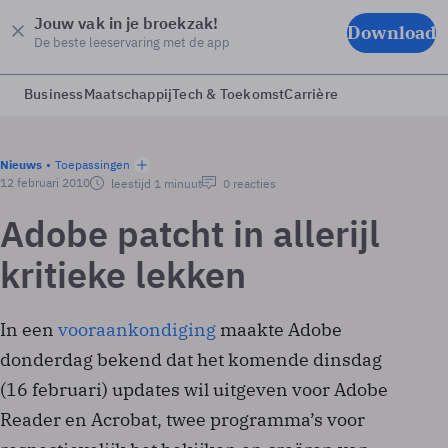
Jouw vak in je broekzak!
Download
De beste leeservaring met de app
Business
Maatschappij
Tech & Toekomst
Carrière
Nieuws
Toepassingen
12 februari 2010
leestijd 1 minuut
0 reacties
Adobe patcht in allerijl
kritieke lekken
In een
vooraankondiging
maakte Adobe
donderdag bekend dat het komende dinsdag
(16 februari) updates wil uitgeven voor Adobe
Reader en Acrobat, twee programma’s voor