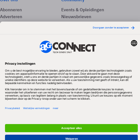
Abonneren
Events & Opleidingen
Adverteren
Nieuwsbrieven
Contact
Vacatures
Colofon
Whitepapers
Onze app
Privacyinstellingen
Volg ons
Redactionele partner
Algemene Voorwaarden & Copyrights
Privacy & Cookies