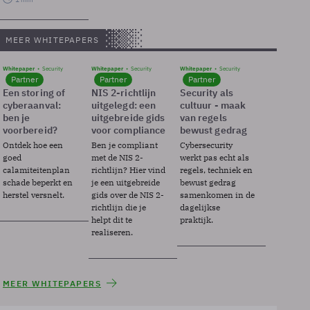
MEER WHITEPAPERS
Whitepaper
Security
Whitepaper
Security
Whitepaper
Security
Partner
Partner
Partner
Een storing of
NIS 2-richtlijn
Security als
cyberaanval:
uitgelegd: een
cultuur - maak
ben je
uitgebreide gids
van regels
voorbereid?
voor compliance
bewust gedrag
Ontdek hoe een
Ben je compliant
Cybersecurity
goed
met de NIS 2-
werkt pas echt als
calamiteitenplan
richtlijn? Hier vind
regels, techniek en
schade beperkt en
je een uitgebreide
bewust gedrag
herstel versnelt.
gids over de NIS 2-
samenkomen in de
richtlijn die je
dagelijkse
helpt dit te
praktijk.
realiseren.
MEER WHITEPAPERS