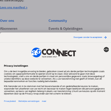
en maatschappij.
Lees ons manifest >
Over ons
Community
Abonneren
Events & Opleidingen
Adverteren
Nieuwsbrieven
Contact
Vacatures
Colofon
Whitepapers
Onze app
Privacyinstellingen
Volg ons
Redactionele partner