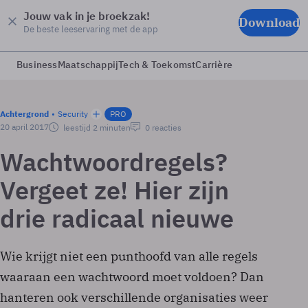
Jouw vak in je broekzak!
Download
De beste leeservaring met de app
Business
Maatschappij
Tech & Toekomst
Carrière
Achtergrond
Security
PRO
20 april 2017
leestijd 2 minuten
0 reacties
Wachtwoordregels?
Vergeet ze! Hier zijn
drie radicaal nieuwe
Wie krijgt niet een punthoofd van alle regels
waaraan een wachtwoord moet voldoen? Dan
hanteren ook verschillende organisaties weer