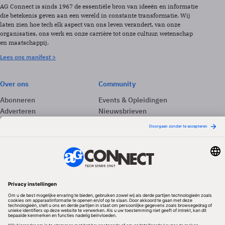
AG Connect is sinds 1967 de essentiële bron van ideeën en informatie
die betekenis geven aan een wereld in constante transformatie. Wij
laten zien hoe tech elk aspect van ons leven verandert, van onze
organisaties, ons werk en onze carrière tot onze cultuur, wetenschap
en maatschappij.
Lees ons manifest >
Over ons
Community
Abonneren
Events & Opleidingen
Adverteren
Nieuwsbrieven
Contact
Vacatures
Colofon
Whitepapers
Onze app
Privacyinstellingen
Volg ons
Redactionele partner