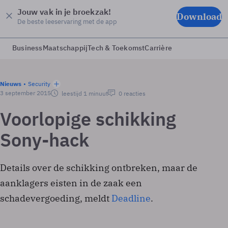
Jouw vak in je broekzak!
Download
De beste leeservaring met de app
Business
Maatschappij
Tech & Toekomst
Carrière
Nieuws
Security
3 september 2015
leestijd 1 minuut
0 reacties
Voorlopige schikking
Sony-hack
Details over de schikking ontbreken, maar de
aanklagers eisten in de zaak een
schadevergoeding, meldt
Deadline
.