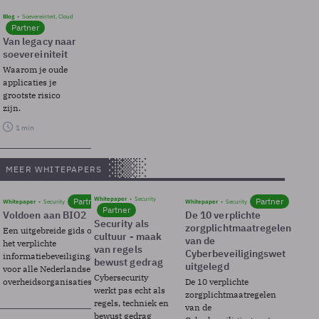
Blog
Soevereinteit, Cloud
Partner
Van legacy naar
soevereiniteit
Waarom je oude
applicaties je
grootste risico
zijn.
1 min
MEER WHITEPAPERS
Whitepaper
Security
Partner
Partner
Whitepaper
Security
Whitepaper
Security
Partner
Voldoen aan BIO2
De 10 verplichte
Security als
zorgplichtmaatregelen
Een uitgebreide gids over BIO2,
cultuur - maak
van de
het verplichte
van regels
Cyberbeveiligingswet
informatiebeveiligingsframework
bewust gedrag
uitgelegd
voor alle Nederlandse
Cybersecurity
overheidsorganisaties.
De 10 verplichte
werkt pas echt als
zorgplichtmaatregelen
regels, techniek en
van de
bewust gedrag