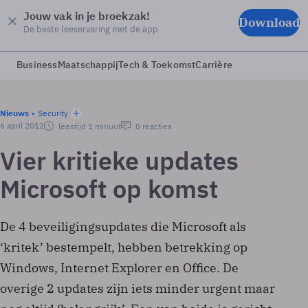
Jouw vak in je broekzak!
Download
De beste leeservaring met de app
Business
Maatschappij
Tech & Toekomst
Carrière
Nieuws
Security
6 april 2012
leestijd 1 minuut
0 reacties
Vier kritieke updates
Microsoft op komst
De 4 beveiligingsupdates die Microsoft als
‘kritek’ bestempelt, hebben betrekking op
Windows, Internet Explorer en Office. De
overige 2 updates zijn iets minder urgent maar