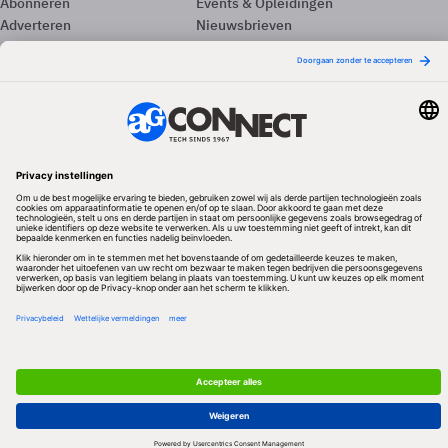
Abonneren
Events & Opleidingen
Adverteren
Nieuwsbrieven
Contact
Vacatures
Colofon
Whitepapers
Onze app
Privacyinstellingen
Volg ons
Redactionele partner
Algemene Voorwaarden & Copyrights
Privacy & Cookies