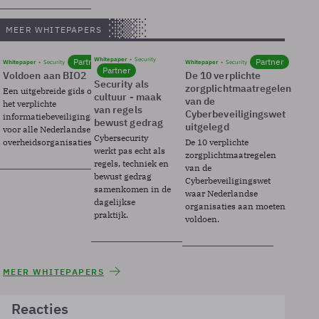
MEER WHITEPAPERS
Whitepaper
Security
Partner
Partner
Whitepaper
Security
Whitepaper
Security
Partner
Voldoen aan BIO2
De 10 verplichte
Security als
zorgplichtmaatregelen
Een uitgebreide gids over BIO2,
cultuur - maak
van de
het verplichte
van regels
Cyberbeveiligingswet
informatiebeveiligingsframework
bewust gedrag
uitgelegd
voor alle Nederlandse
Cybersecurity
overheidsorganisaties.
De 10 verplichte
werkt pas echt als
zorgplichtmaatregelen
regels, techniek en
van de
bewust gedrag
Cyberbeveiligingswet
samenkomen in de
waar Nederlandse
dagelijkse
organisaties aan moeten
praktijk.
voldoen.
MEER WHITEPAPERS
Reacties