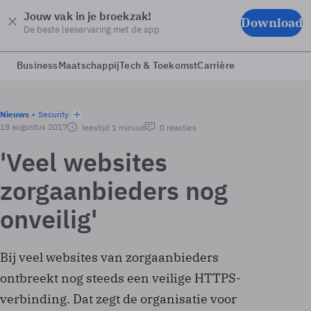
Jouw vak in je broekzak!
Download
De beste leeservaring met de app
Business
Maatschappij
Tech & Toekomst
Carrière
Nieuws
Security
18 augustus 2017
leestijd 1 minuut
0 reacties
'Veel websites
zorgaanbieders nog
onveilig'
Bij veel websites van zorgaanbieders
ontbreekt nog steeds een veilige HTTPS-
verbinding. Dat zegt de organisatie voor