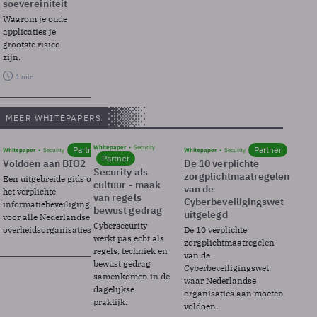
soevereiniteit
Waarom je oude
applicaties je
grootste risico
zijn.
1 min
MEER WHITEPAPERS
Whitepaper
Security
Partner
Partner
Whitepaper
Security
Whitepaper
Security
Partner
Voldoen aan BIO2
De 10 verplichte
Security als
zorgplichtmaatregelen
Een uitgebreide gids over BIO2,
cultuur - maak
van de
het verplichte
van regels
Cyberbeveiligingswet
informatiebeveiligingsframework
bewust gedrag
uitgelegd
voor alle Nederlandse
Cybersecurity
overheidsorganisaties.
De 10 verplichte
werkt pas echt als
zorgplichtmaatregelen
regels, techniek en
van de
bewust gedrag
Cyberbeveiligingswet
samenkomen in de
waar Nederlandse
dagelijkse
organisaties aan moeten
praktijk.
voldoen.