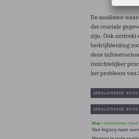
De analisten waars
dat cruciale gegev
zijn. Ook onttrekt
bedrijfsleiding zod
deze infrastructuu
inzichtelijker pr
het probleem van 
GERELATEERDE ARTIK
GERELATEERDE ARTIK
Blog
Soevereinteit, Cloud
Van legacy naar soev
Waarom je oude applicat