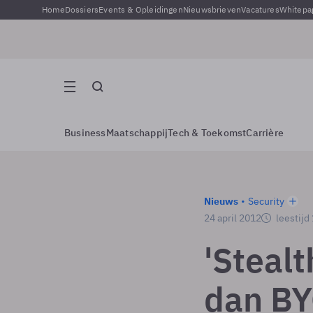
Home
Dossiers
Events & Opleidingen
Nieuwsbrieven
Vacatures
Whitepa
Business
Maatschappij
Tech & Toekomst
Carrière
Nieuws
Security
24 april 2012
leestijd
'Steal
dan BY