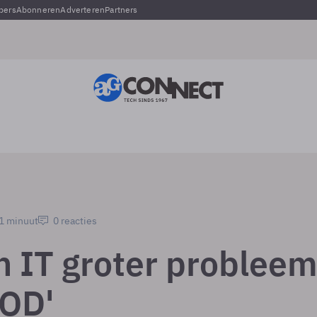
pers
Abonneren
Adverteren
Partners
 1 minuut
0 reacties
th IT groter problee
OD'