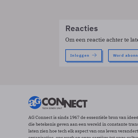
Reacties
Om een reactie achter te lat
Inloggen
Word abon
AG Connect is sinds 1967 de essentiële bron van idee
die betekenis geven aan een wereld in constante tran
laten zien hoe tech elk aspect van ons leven verander
organisaties, ons werk en onze carrière tot onze cult