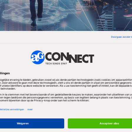
nalisten omschrijven dit fenomeen als 'Stealth IT'.
l gebruik makkelijk te masker
gelijke diensten kan makkelijk worden verborgen, 
 paar uur rekentijd bij Amazon's Web Services (AWS) 
en krijgt op de creditcardrekening slechts de vermel