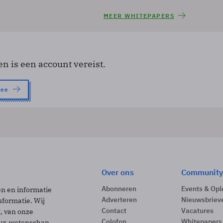
MEER WHITEPAPERS
en is een account vereist.
nee
Over ons
Community
Abonneren
Events & Opl
ën en informatie
Adverteren
Nieuwsbriev
sformatie. Wij
Contact
Vacatures
t, van onze
Colofon
Whitepapers
uur, wetenschap