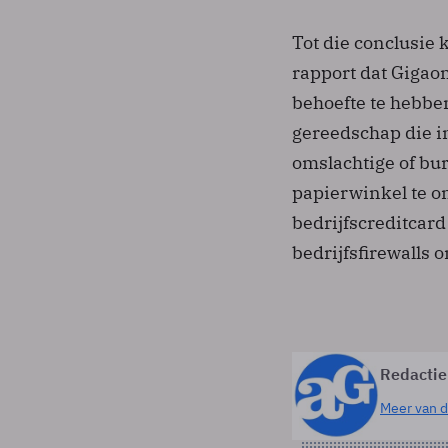
Tot die conclusie
rapport dat Gigaom
behoefte te hebbe
gereedschap die in
omslachtige of bur
papierwinkel te om
bedrijfscreditcar
bedrijfsfirewalls
Redactie
Meer van d