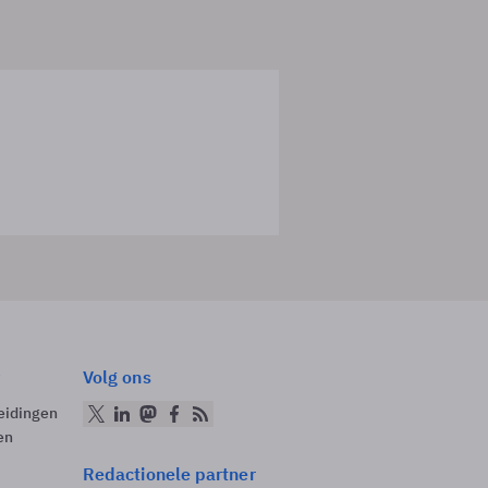
Volg ons
eidingen
en
Redactionele partner