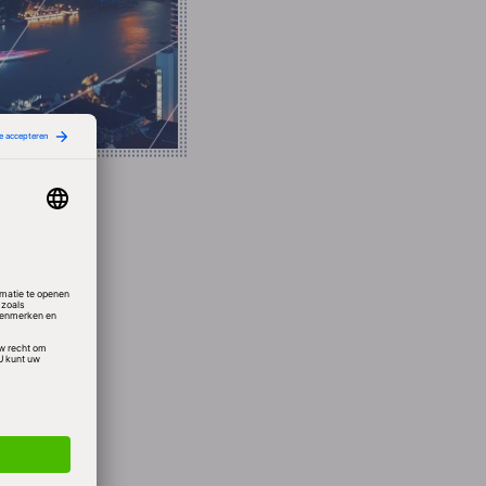
en
zeggen
kost
ding