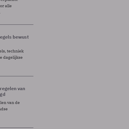
r alle
.
 regels bewust
els, techniek
 dagelijkse
tregelen van
egd
elen van de
ndse