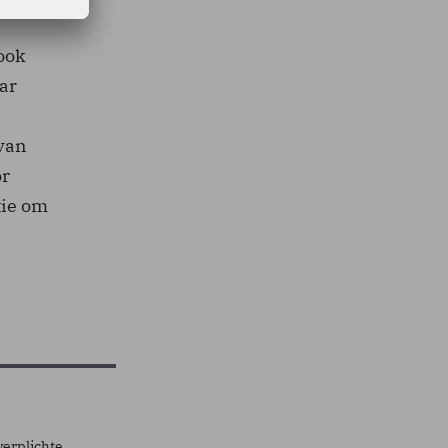
 ook
ar
 van
or
tie om
verplichte