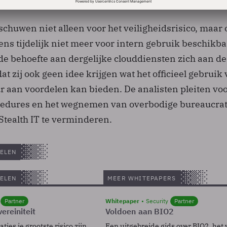
chuwen niet alleen voor het veiligheidsrisico, maar
ens tijdelijk niet meer voor intern gebruik beschikba
 de behoefte aan dergelijke clouddiensten zich aan de
at zij ook geen idee krijgen wat het officieel gebruik
r aan voordelen kan bieden. De analisten pleiten vo
ocedures en het wegnemen van overbodige bureaucra
Stealth IT te verminderen.
ELEN
ELEN
MEER WHITEPAPERS
Partner
Whitepaper
Security
Partner
ereiniteit
Voldoen aan BIO2
ies je grootste risico zijn.
Een uitgebreide gids over BIO2, het 