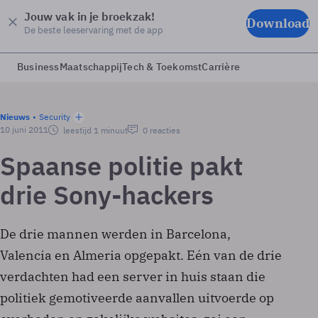
Jouw vak in je broekzak!
Download
De beste leeservaring met de app
Business
Maatschappij
Tech & Toekomst
Carrière
Nieuws
Security
10 juni 2011
leestijd 1 minuut
0 reacties
Spaanse politie pakt
drie Sony-hackers
De drie mannen werden in Barcelona,
Valencia en Almeria opgepakt. Eén van de drie
verdachten had een server in huis staan die
politiek gemotiveerde aanvallen uitvoerde op