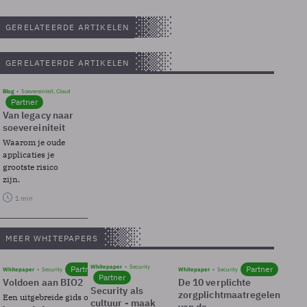
GERELATEERDE ARTIKELEN
GERELATEERDE ARTIKELEN
Blog
Soevereinteit, Cloud
Partner
Van legacy naar
soevereiniteit
Waarom je oude
applicaties je
grootste risico
zijn.
1 min
MEER WHITEPAPERS
Whitepaper
Security
Partner
Partner
Whitepaper
Security
Whitepaper
Security
Partner
Voldoen aan BIO2
De 10 verplichte
Security als
zorgplichtmaatregelen
Een uitgebreide gids over BIO2,
cultuur - maak