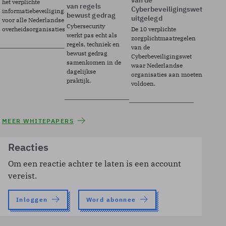
van de
het verplichte
van regels
Cyberbeveiligingswet
informatiebeveiligingsframework
bewust gedrag
uitgelegd
voor alle Nederlandse
Cybersecurity
overheidsorganisaties.
De 10 verplichte
werkt pas echt als
zorgplichtmaatregelen
regels, techniek en
van de
bewust gedrag
Cyberbeveiligingswet
samenkomen in de
waar Nederlandse
dagelijkse
organisaties aan moeten
praktijk.
voldoen.
MEER WHITEPAPERS
Reacties
Om een reactie achter te laten is een account
vereist.
Inloggen
Word abonnee