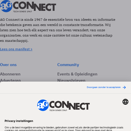
AG Connect is sinds 1967 de essentiële bron van ideeën en informatie
die betekenis geven aan een wereld in constante transformatie. Wij
laten zien hoe tech elk aspect van ons leven verandert, van onze
organisaties, ons werk en onze carrière tot onze cultuur, wetenschap
en maatschappij.
Lees ons manifest >
Over ons
Community
Abonneren
Events & Opleidingen
Adverteren
Nieuwsbrieven
Contact
Vacatures
Colofon
Whitepapers
Onze app
Privacyinstellingen
Volg ons