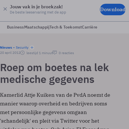
Jouw vak in je broekzak!
Download
De beste leeservaring met de app
Business
Maatschappij
Tech & Toekomst
Carrière
Nieuws
Security
20 april 2012
leestijd 1 minuut
0 reacties
Roep om boetes na lek
medische gegevens
Kamerlid Attje Kuiken van de PvdA noemt de
manier waarop overheid en bedrijven soms
met persoonlijke gegevens omgaan
'schandelijk' en pleit via Twitter voor het