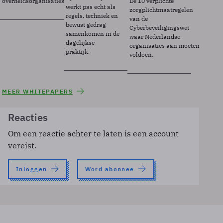
overheidsorganisaties.
De 10 verplichte
werkt pas echt als
zorgplichtmaatregelen
regels, techniek en
van de
bewust gedrag
Cyberbeveiligingswet
samenkomen in de
waar Nederlandse
dagelijkse
organisaties aan moeten
praktijk.
voldoen.
MEER WHITEPAPERS
Reacties
Om een reactie achter te laten is een account
vereist.
Inloggen
Word abonnee