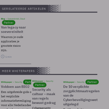
GERELATEERDE ARTIKELEN
Blog
Soevereinteit, Cloud
Partner
Van legacy naar
soevereiniteit
Waarom je oude
applicaties je
grootste risico
zijn.
1 min
MEER WHITEPAPERS
Whitepaper
Security
Partner
Partner
Whitepaper
Security
Whitepaper
Security
Partner
Voldoen aan BIO2
De 10 verplichte
Security als
zorgplichtmaatregelen
Een uitgebreide gids over BIO2,
cultuur - maak
van de
het verplichte
van regels
Cyberbeveiligingswet
informatiebeveiligingsframework
bewust gedrag
uitgelegd
voor alle Nederlandse
Cybersecurity