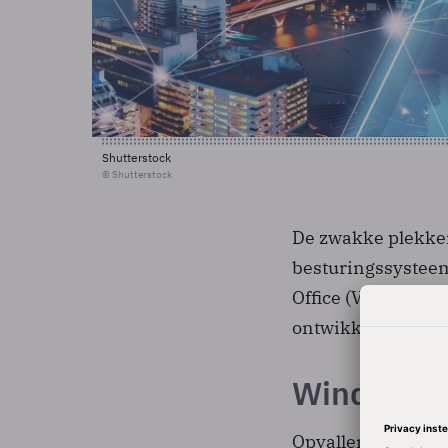
Shutterstock
© Shutterstock
De zwakke plekken
besturingssysteem
Office (Visio 2010
ontwikkelaars zoa
Windows XP
Opvallend daarbij 