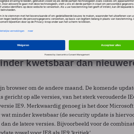
ijl Windows Vista en Windows 7 wel kwetsbaar zijn. Mi
d dat nieuwere versies van zijn besturingssysteem be
 het al meer dan 10 jaar oude XP. Ook opmerkelijk is d
Server 2008 Release 2, de meest recente versie, in 
inder kwetsbaar dan nieuwer
zijn browser om de andere maand. De komende updat
s gericht op alle versies, van het sterk verouderde IE
versie IE9. Merkwaardig genoeg is het door Microsoft
r wat minder kwetsbaar (de security update is hiervo
 dan de latere versies. Bijvoorbeeld voor de combina
date zowel voor IE8 als IE9 'kritiek'.