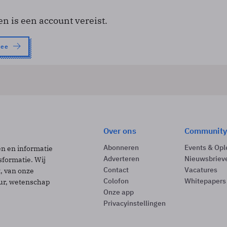
en is een account vereist.
nee
Over ons
Community
Abonneren
Events & Opl
ën en informatie
Adverteren
Nieuwsbriev
sformatie. Wij
Contact
Vacatures
t, van onze
Colofon
Whitepapers
uur, wetenschap
Onze app
Privacyinstellingen