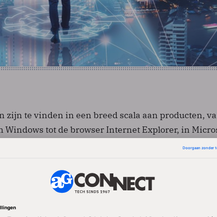
 zijn te vinden in een breed scala aan producten, va
 Windows tot de browser Internet Explorer, in Micro
), Windows Server, SharePoint Server 2010 en in tool
ls de .NET en Silverlight Frameworks.
 blijft deels buiten schot
is dat bij een van de 4 kritieke updates Windows XP 