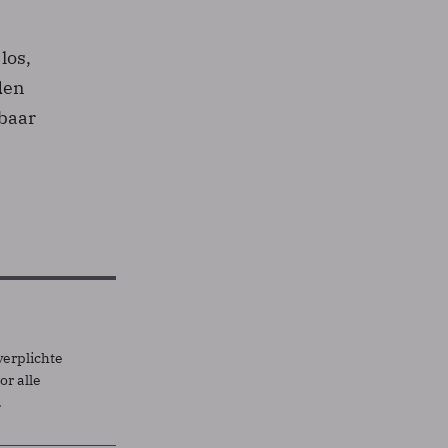
los,
den
baar
verplichte
r alle
.