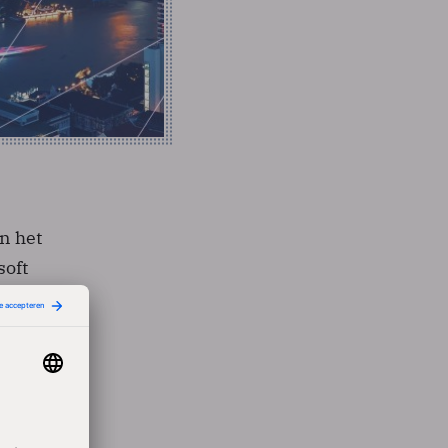
n het
soft
s voor
buiten