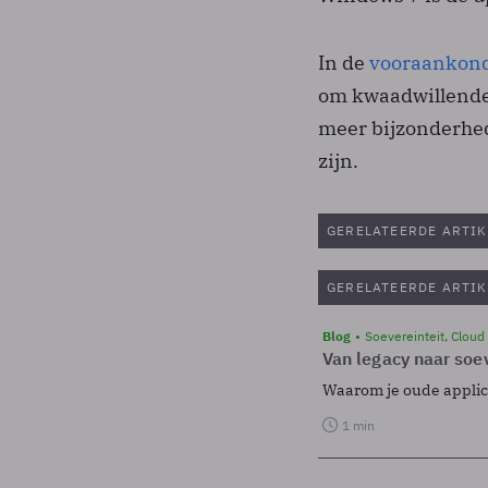
In de
vooraankond
om kwaadwillende
meer bijzonderhed
zijn.
GERELATEERDE ARTIK
GERELATEERDE ARTIK
Blog
Soevereinteit, Cloud
Van legacy naar soev
Waarom je oude applicat
1 min