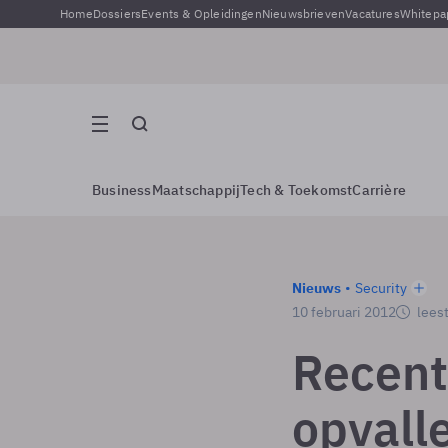
Home
Dossiers
Events & Opleidingen
Nieuwsbrieven
Vacatures
Whitepa
Business
Maatschappij
Tech & Toekomst
Carrière
Nieuws
Security
10 februari 2012
leest
Recent
opvall