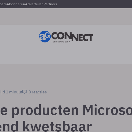
pers
Abonneren
Adverteren
Partners
ijd 1 minuut
0 reacties
e producten Microso
end kwetsbaar