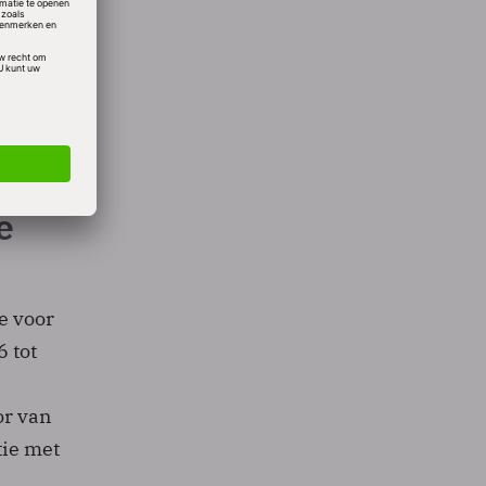
crosoft
ter
at in 7
het
e
e voor
6 tot
or van
tie met