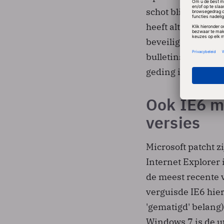
schot blijft, terw
heeft altijd gezeg
beveiligd zijn dan
bulletins Windows 
geding is.
Ook IE6 m
versies
Microsoft patcht 
Internet Explorer i
de meest recente 
verguisde IE6 hie
'gematigd' belang)
Windows 7 is de up