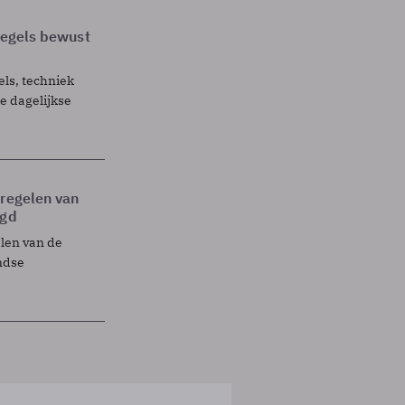
 regels bewust
els, techniek
 dagelijkse
tregelen van
egd
elen van de
ndse