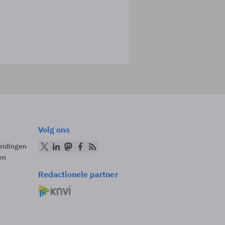
Volg ons
eidingen
en
Redactionele partner