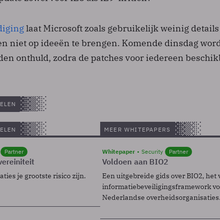
iging
laat Microsoft zoals gebruikelijk weinig details 
n niet op ideeën te brengen. Komende dinsdag wor
en onthuld, zodra de patches voor iedereen beschik
ELEN
ELEN
MEER WHITEPAPERS
Partner
Whitepaper
Security
Partner
ereiniteit
Voldoen aan BIO2
ies je grootste risico zijn.
Een uitgebreide gids over BIO2, het 
informatiebeveiligingsframework voo
Nederlandse overheidsorganisaties