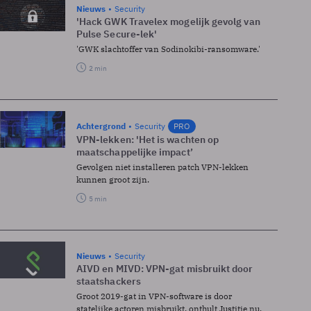
Nieuws
Security
'Hack GWK Travelex mogelijk gevolg van
Pulse Secure-lek'
'GWK slachtoffer van Sodinokibi-ransomware.'
2 min
Achtergrond
Security
PRO
VPN-lekken: 'Het is wachten op
maatschappelijke impact’
Gevolgen niet installeren patch VPN-lekken
kunnen groot zijn.
5 min
Nieuws
Security
AIVD en MIVD: VPN-gat misbruikt door
staatshackers
Groot 2019-gat in VPN-software is door
statelijke actoren misbruikt, onthult Justitie nu.