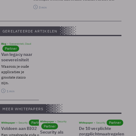
3 min
GERELATEERDE ARTIKELEN
Blog
Soevereinteit, Cloud
Partner
Van legacy naar
soevereiniteit
Waarom je oude
applicaties je
grootste risico
zijn.
1 min
MEER WHITEPAPERS
Whitepaper
Security
Partner
Partner
Whitepaper
Security
Whitepaper
Security
Partner
Voldoen aan BIO2
De 10 verplichte
Security als
zorgplichtmaatregelen
Een uitgebreide gids over BIO2,