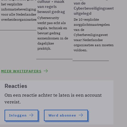
cultuur - maak
van de
het verplichte
van regels
Cyberbeveiligingswet
informatiebeveiligingsframework
bewust gedrag
uitgelegd
voor alle Nederlandse
Cybersecurity
overheidsorganisaties.
De 10 verplichte
werkt pas echt als
zorgplichtmaatregelen
regels, techniek en
van de
bewust gedrag
Cyberbeveiligingswet
samenkomen in de
waar Nederlandse
dagelijkse
organisaties aan moeten
praktijk.
voldoen.
MEER WHITEPAPERS
Reacties
Om een reactie achter te laten is een account
vereist.
Inloggen
Word abonnee