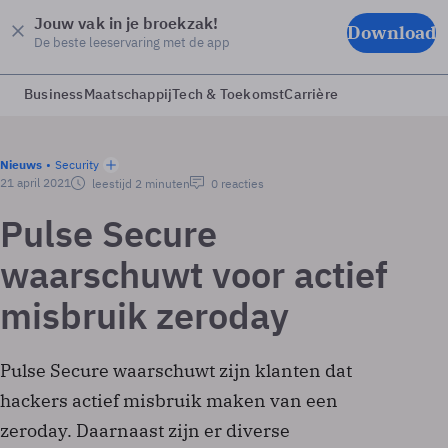
Jouw vak in je broekzak!
Download
De beste leeservaring met de app
Business
Maatschappij
Tech & Toekomst
Carrière
Nieuws
Security
21 april 2021
leestijd 2 minuten
0 reacties
Pulse Secure
waarschuwt voor actief
misbruik zeroday
Pulse Secure waarschuwt zijn klanten dat
hackers actief misbruik maken van een
zeroday. Daarnaast zijn er diverse