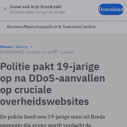
Jouw vak in je broekzak!
Download
De beste leeservaring met de app
Business
Maatschappij
Tech & Toekomst
Carrière
Nieuws
Security
10 april 2020
leestijd 2 minuten
0 reacties
Politie pakt 19-jarige
op na DDoS-aanvallen
op cruciale
overheidswebsites
De politie heeft een 19-jarige man uit Breda
opgepakt die ervan wordt verdacht de