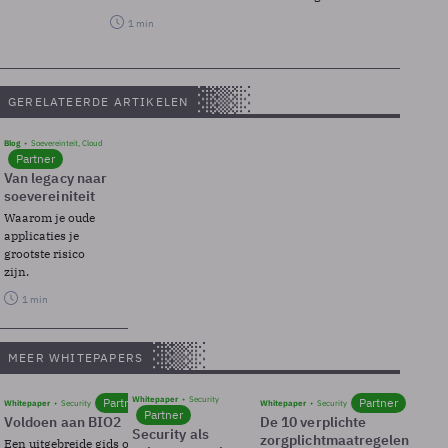
1 min
GERELATEERDE ARTIKELEN
Blog
Soevereinteit, Cloud
Partner
Van legacy naar
soevereiniteit
Waarom je oude
applicaties je
grootste risico
zijn.
1 min
MEER WHITEPAPERS
Whitepaper
Security
Partner
Partner
Whitepaper
Security
Whitepaper
Security
Partner
Voldoen aan BIO2
De 10 verplichte
Security als
zorgplichtmaatregelen
Een uitgebreide gids over BIO2,