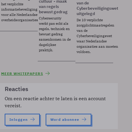
cultuur - maak
van de
het verplichte
van regels
Cyberbeveiligingswet
informatiebeveiligingsframework
bewust gedrag
uitgelegd
voor alle Nederlandse
Cybersecurity
overheidsorganisaties.
De 10 verplichte
werkt pas echt als
zorgplichtmaatregelen
regels, techniek en
van de
bewust gedrag
Cyberbeveiligingswet
samenkomen in de
waar Nederlandse
dagelijkse
organisaties aan moeten
praktijk.
voldoen.
MEER WHITEPAPERS
Reacties
Om een reactie achter te laten is een account
vereist.
Inloggen
Word abonnee