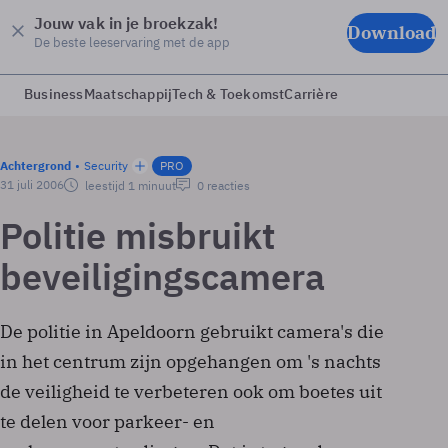
Jouw vak in je broekzak!
Download
De beste leeservaring met de app
Business
Maatschappij
Tech & Toekomst
Carrière
Achtergrond
Security
PRO
31 juli 2006
leestijd 1 minuut
0 reacties
Politie misbruikt
beveiligingscamera
De politie in Apeldoorn gebruikt camera's die
in het centrum zijn opgehangen om 's nachts
de veiligheid te verbeteren ook om boetes uit
te delen voor parkeer- en