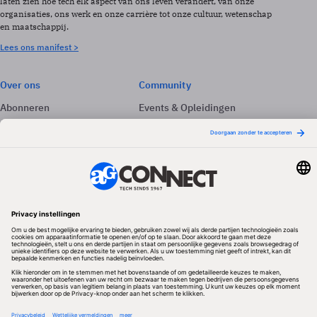
laten zien hoe tech elk aspect van ons leven verandert, van onze
organisaties, ons werk en onze carrière tot onze cultuur, wetenschap
en maatschappij.
Lees ons manifest >
Over ons
Community
Abonneren
Events & Opleidingen
Adverteren
Nieuwsbrieven
Contact
Vacatures
Colofon
Whitepapers
Onze app
Privacyinstellingen
Volg ons
Redactionele partner