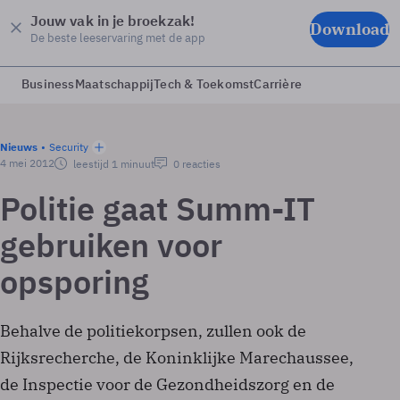
Jouw vak in je broekzak!
Download
De beste leeservaring met de app
Business
Maatschappij
Tech & Toekomst
Carrière
Nieuws
Security
4 mei 2012
leestijd 1 minuut
0 reacties
Politie gaat Summ-IT
gebruiken voor
opsporing
Behalve de politiekorpsen, zullen ook de
Rijksrecherche, de Koninklijke Marechaussee,
de Inspectie voor de Gezondheidszorg en de