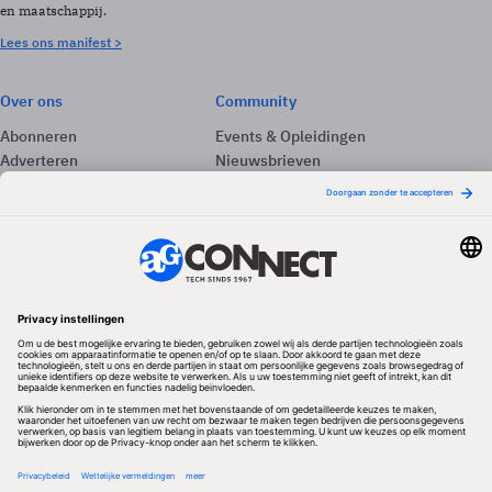
en maatschappij.
Lees ons manifest >
Over ons
Community
Abonneren
Events & Opleidingen
Adverteren
Nieuwsbrieven
Contact
Vacatures
Colofon
Whitepapers
Onze app
Privacyinstellingen
Volg ons
Redactionele partner