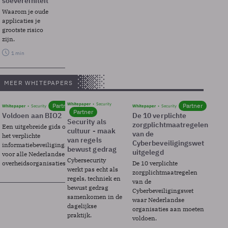
soevereiniteit
Waarom je oude
applicaties je
grootste risico
zijn.
1 min
MEER WHITEPAPERS
Whitepaper
Security
Partner
Partner
Whitepaper
Security
Whitepaper
Security
Partner
Voldoen aan BIO2
De 10 verplichte
Security als
zorgplichtmaatregelen
Een uitgebreide gids over BIO2,
cultuur - maak
van de
het verplichte
van regels
Cyberbeveiligingswet
informatiebeveiligingsframework
bewust gedrag
uitgelegd
voor alle Nederlandse
Cybersecurity
overheidsorganisaties.
De 10 verplichte
werkt pas echt als
zorgplichtmaatregelen
regels, techniek en
van de
bewust gedrag
Cyberbeveiligingswet
samenkomen in de
waar Nederlandse
dagelijkse
organisaties aan moeten
praktijk.
voldoen.