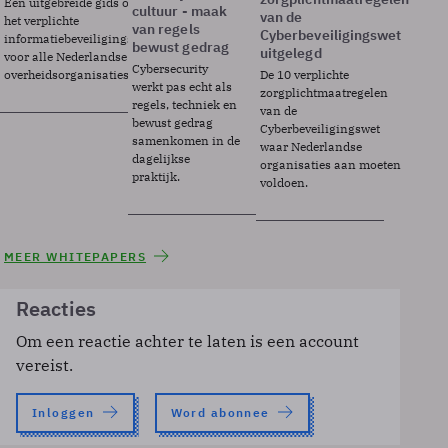
Een uitgebreide gids over BIO2,
cultuur - maak
van de
het verplichte
van regels
Cyberbeveiligingswet
informatiebeveiligingsframework
bewust gedrag
uitgelegd
voor alle Nederlandse
Cybersecurity
overheidsorganisaties.
De 10 verplichte
werkt pas echt als
zorgplichtmaatregelen
regels, techniek en
van de
bewust gedrag
Cyberbeveiligingswet
samenkomen in de
waar Nederlandse
dagelijkse
organisaties aan moeten
praktijk.
voldoen.
MEER WHITEPAPERS
Reacties
Om een reactie achter te laten is een account
vereist.
Inloggen
Word abonnee