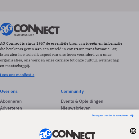
AG Connect is sinds 1967 de essentiële bron van ideeën en informatie
die betekenis geven aan een wereld in constante transformatie. Wij
laten zien hoe tech elk aspect van ons leven verandert, van onze
organisaties, ons werk en onze carrière tot onze cultuur, wetenschap
en maatschappij.
Lees ons manifest >
Over ons
Community
Abonneren
Events & Opleidingen
Adverteren
Nieuwsbrieven
Contact
Vacatures
Colofon
Whitepapers
Onze app
Privacyinstellingen