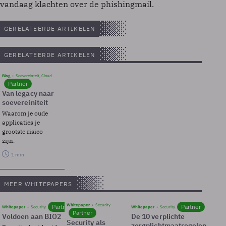
vandaag klachten over de phishingmail.
GERELATEERDE ARTIKELEN
GERELATEERDE ARTIKELEN
Blog
Soevereinteit, Cloud
Partner
Van legacy naar
soevereiniteit
Waarom je oude
applicaties je
grootste risico
zijn.
1 min
MEER WHITEPAPERS
Whitepaper
Security
Partner
Partner
Whitepaper
Security
Whitepaper
Security
Partner
Voldoen aan BIO2
De 10 verplichte
Security als
zorgplichtmaatregelen