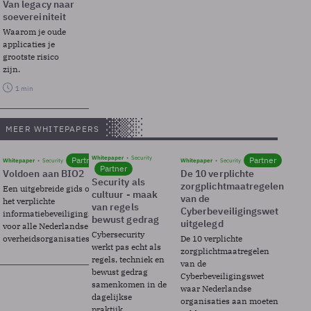
Van legacy naar
soevereiniteit
Waarom je oude
applicaties je
grootste risico
zijn.
1 min
MEER WHITEPAPERS
Whitepaper
Security
Partner
Partner
Whitepaper
Security
Whitepaper
Security
Partner
Voldoen aan BIO2
De 10 verplichte
Security als
zorgplichtmaatregelen
Een uitgebreide gids over BIO2,
cultuur - maak
van de
het verplichte
van regels
Cyberbeveiligingswet
informatiebeveiligingsframework
bewust gedrag
uitgelegd
voor alle Nederlandse
Cybersecurity
overheidsorganisaties.
De 10 verplichte
werkt pas echt als
zorgplichtmaatregelen
regels, techniek en
van de
bewust gedrag
Cyberbeveiligingswet
samenkomen in de
waar Nederlandse
dagelijkse
organisaties aan moeten
praktijk.