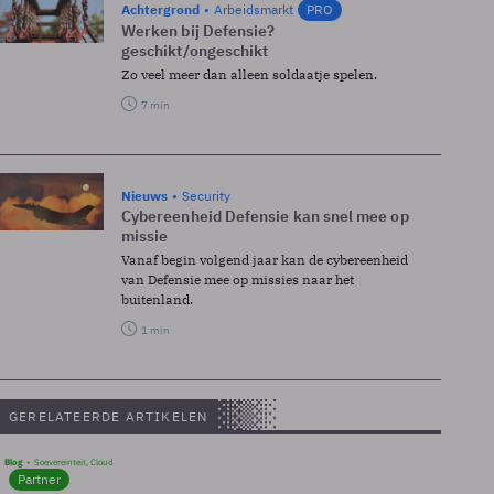
Achtergrond
Arbeidsmarkt
PRO
Werken bij Defensie?
geschikt/ongeschikt
Zo veel meer dan alleen soldaatje spelen.
7 min
Nieuws
Security
Cybereenheid Defensie kan snel mee op
missie
Vanaf begin volgend jaar kan de cybereenheid
van Defensie mee op missies naar het
buitenland.
1 min
GERELATEERDE ARTIKELEN
Blog
Soevereinteit, Cloud
Partner