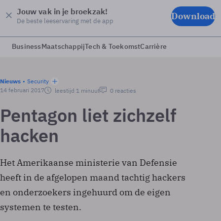
Jouw vak in je broekzak!
Download
De beste leeservaring met de app
Business
Maatschappij
Tech & Toekomst
Carrière
Nieuws
Security
14 februari 2017
leestijd 1 minuut
0 reacties
Pentagon liet zichzelf
hacken
Het Amerikaanse ministerie van Defensie
heeft in de afgelopen maand tachtig hackers
en onderzoekers ingehuurd om de eigen
systemen te testen.