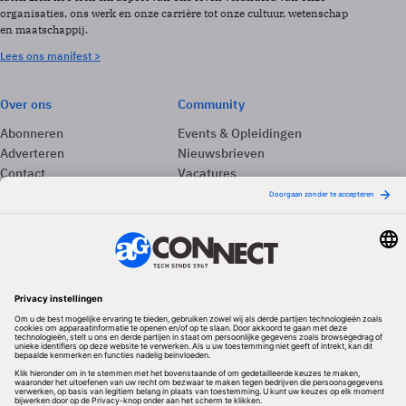
organisaties, ons werk en onze carrière tot onze cultuur, wetenschap
en maatschappij.
Lees ons manifest >
Over ons
Community
Abonneren
Events & Opleidingen
Adverteren
Nieuwsbrieven
Contact
Vacatures
Colofon
Whitepapers
Onze app
Privacyinstellingen
Volg ons
Redactionele partner