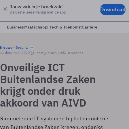
Jouw vak in je broekzak!
Download
De beste leeservaring met de app
Business
Maatschappij
Tech & Toekomst
Carrière
Nieuws
Security
11 december 2020
leestijd 1 minuut
0 reacties
Onveilige ICT
Buitenlandse Zaken
krijgt onder druk
akkoord van AIVD
Rammelende IT-systemen bij het ministerie
van Buitenlandse Zaken kregen, ondanks