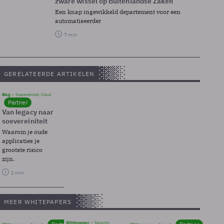
zware wissel op Buitenlandse Zaken
Een knap ingewikkeld departement voor een
automatiseerder
7 min
GERELATEERDE ARTIKELEN
Blog
Soevereinteit, Cloud
Partner
Van legacy naar
soevereiniteit
Waarom je oude
applicaties je
grootste risico
zijn.
1 min
MEER WHITEPAPERS
Whitepaper
Security