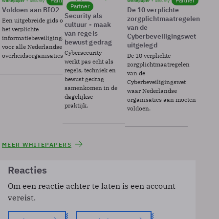
Partner
Partner
Whitepaper
Security
Whitepaper
Security
Partner
Voldoen aan BIO2
De 10 verplichte
Security als
zorgplichtmaatregelen
Een uitgebreide gids over BIO2,
cultuur - maak
van de
het verplichte
van regels
Cyberbeveiligingswet
informatiebeveiligingsframework
bewust gedrag
uitgelegd
voor alle Nederlandse
Cybersecurity
overheidsorganisaties.
De 10 verplichte
werkt pas echt als
zorgplichtmaatregelen
regels, techniek en
van de
bewust gedrag
Cyberbeveiligingswet
samenkomen in de
waar Nederlandse
dagelijkse
organisaties aan moeten
praktijk.
voldoen.
MEER WHITEPAPERS
Reacties
Om een reactie achter te laten is een account
vereist.