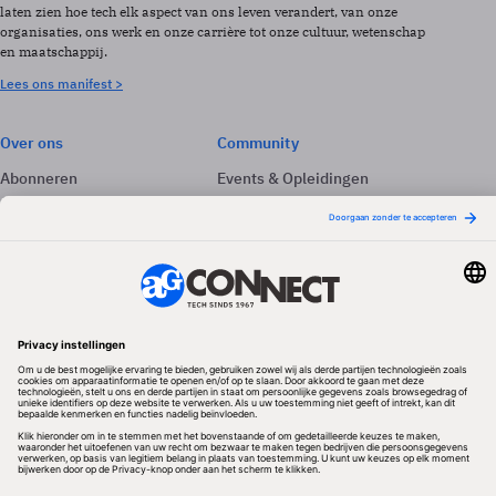
laten zien hoe tech elk aspect van ons leven verandert, van onze
organisaties, ons werk en onze carrière tot onze cultuur, wetenschap
en maatschappij.
Lees ons manifest >
Over ons
Community
Abonneren
Events & Opleidingen
Adverteren
Nieuwsbrieven
Contact
Vacatures
Colofon
Whitepapers
Onze app
Privacyinstellingen
Volg ons
Redactionele partner