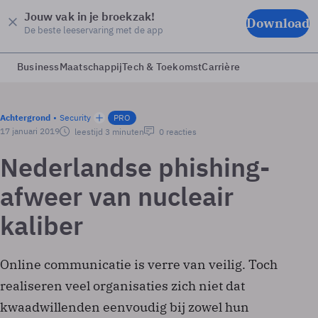
Jouw vak in je broekzak!
Download
De beste leeservaring met de app
Business
Maatschappij
Tech & Toekomst
Carrière
Achtergrond
Security
PRO
17 januari 2019
leestijd 3 minuten
0 reacties
Nederlandse phishing-
afweer van nucleair
kaliber
Online communicatie is verre van veilig. Toch
realiseren veel organisaties zich niet dat
kwaadwillenden eenvoudig bij zowel hun