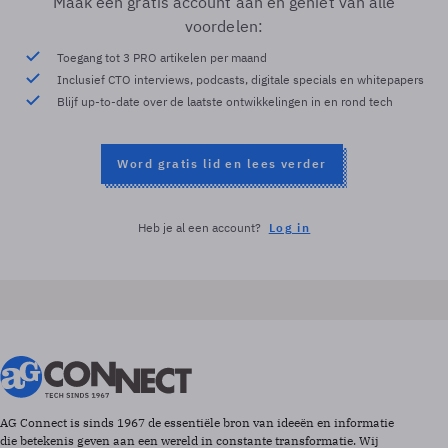
Maak een gratis account aan en geniet van alle
voordelen:
Toegang tot 3 PRO artikelen per maand
Inclusief CTO interviews, podcasts, digitale specials en whitepapers
Blijf up-to-date over de laatste ontwikkelingen in en rond tech
Word gratis lid en lees verder
Heb je al een account?
Log in
AG Connect is sinds 1967 de essentiële bron van ideeën en informatie
die betekenis geven aan een wereld in constante transformatie. Wij