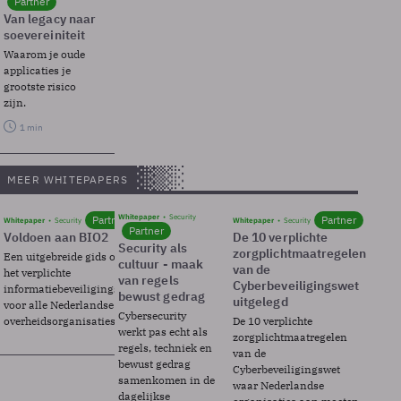
Partner
Van legacy naar
soevereiniteit
Waarom je oude
applicaties je
grootste risico
zijn.
1 min
MEER WHITEPAPERS
Whitepaper
Security
Partner
Partner
Whitepaper
Security
Whitepaper
Security
Partner
Voldoen aan BIO2
De 10 verplichte
Security als
zorgplichtmaatregelen
Een uitgebreide gids over BIO2,
cultuur - maak
van de
het verplichte
van regels
Cyberbeveiligingswet
informatiebeveiligingsframework
bewust gedrag
uitgelegd
voor alle Nederlandse
Cybersecurity
overheidsorganisaties.
De 10 verplichte
werkt pas echt als
zorgplichtmaatregelen
regels, techniek en
van de
bewust gedrag
Cyberbeveiligingswet
samenkomen in de
waar Nederlandse
dagelijkse