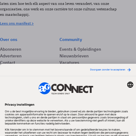
laten zien hoe tech elk aspect van ons leven verandert, van onze
organisaties, ons werk en onze carrière tot onze cultuur, wetenschap
en maatschappij.
Lees ons manifest >
Over ons
Community
Abonneren
Events & Opleidingen
Adverteren
Nieuwsbrieven
Contact
Vacatures
Colofon
Whitepapers
Onze app
Privacyinstellingen
Volg ons
Redactionele partner