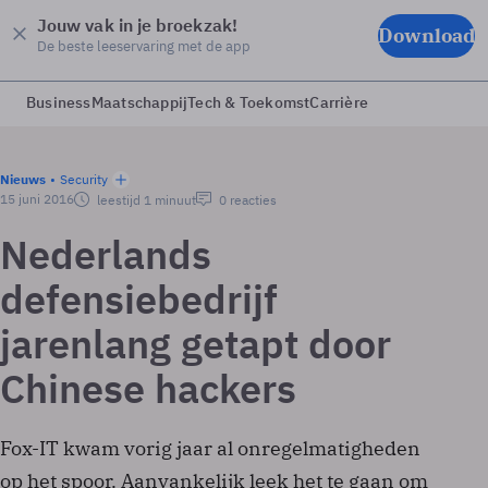
Jouw vak in je broekzak!
Download
De beste leeservaring met de app
Business
Maatschappij
Tech & Toekomst
Carrière
Nieuws
Security
15 juni 2016
leestijd 1 minuut
0 reacties
Nederlands
defensiebedrijf
jarenlang getapt door
Chinese hackers
Fox-IT kwam vorig jaar al onregelmatigheden
op het spoor. Aanvankelijk leek het te gaan om