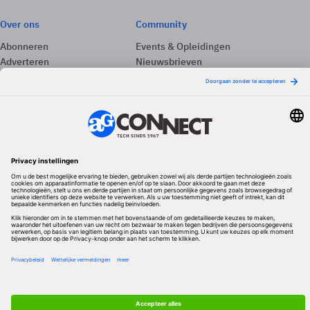
Over ons
Community
Abonneren
Events & Opleidingen
Adverteren
Nieuwsbrieven
Contact
Vacatures
Colofon
Whitepapers
Onze app
Privacyinstellingen
Volg ons
Redactionele partner
Algemene Voorwaarden & Copyrights
Privacy & Cookies