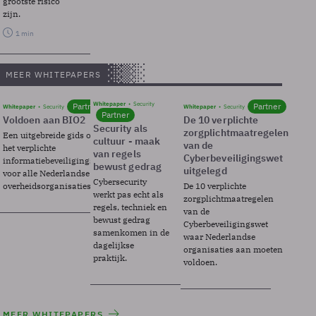
grootste risico
zijn.
1 min
MEER WHITEPAPERS
Whitepaper
Security
Partner
Partner
Whitepaper
Security
Whitepaper
Security
Partner
Voldoen aan BIO2
De 10 verplichte
Security als
zorgplichtmaatregelen
Een uitgebreide gids over BIO2,
cultuur - maak
van de
het verplichte
van regels
Cyberbeveiligingswet
informatiebeveiligingsframework
bewust gedrag
uitgelegd
voor alle Nederlandse
Cybersecurity
overheidsorganisaties.
De 10 verplichte
werkt pas echt als
zorgplichtmaatregelen
regels, techniek en
van de
bewust gedrag
Cyberbeveiligingswet
samenkomen in de
waar Nederlandse
dagelijkse
organisaties aan moeten
praktijk.
voldoen.
MEER WHITEPAPERS