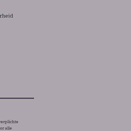
rheid
e
verplichte
r alle