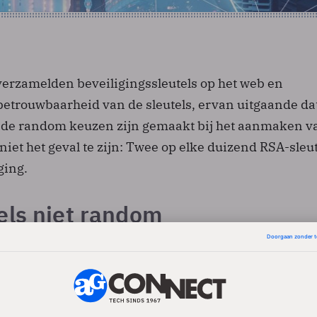
erzamelden beveiligingssleutels op het web en
betrouwbaarheid van de sleutels, ervan uitgaande dat
nde random keuzen zijn gemaakt bij het aanmaken v
t niet het geval te zijn: Twee op elke duizend RSA-sleu
ging.
els niet random
-algoritme onbetrouwbaar, stellen de onderzoekers. 
tels voor ‘multiple-secrets’-cryptosystemen zoals RS
oller dan het genereren van sleutels voor 'single-secr
lGamal of (EC)DSA die op Diffie-Hellman zijn gebasee