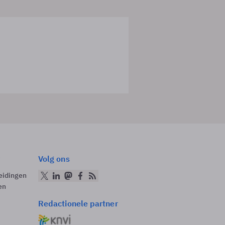
Volg ons
eidingen
en
Redactionele partner