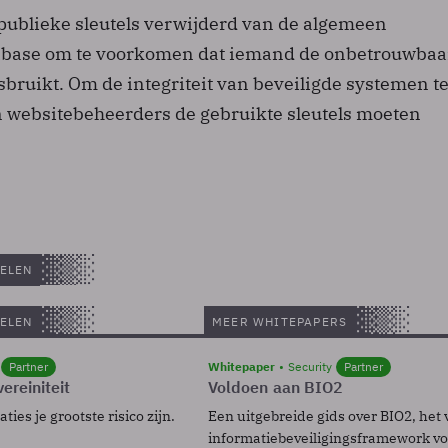
 publieke sleutels verwijderd van de algemeen
tabase om te voorkomen dat iemand de onbetrouwbaa
sbruikt. Om de integriteit van beveiligde systemen t
n websitebeheerders de gebruikte sleutels moeten
ELEN
ELEN
MEER WHITEPAPERS
Partner
Whitepaper
Security
Partner
ereiniteit
Voldoen aan BIO2
ies je grootste risico zijn.
Een uitgebreide gids over BIO2, het 
informatiebeveiligingsframework voo