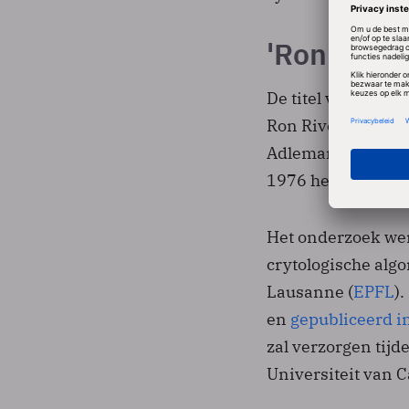
'Ron was 
De titel van de pa
Ron Rivest, die a
Adleman en Shamir
1976 het Diffie-H
Het onderzoek wer
crytologische alg
Lausanne (
EPFL
)
en
gepubliceerd i
zal verzorgen tij
Universiteit van C