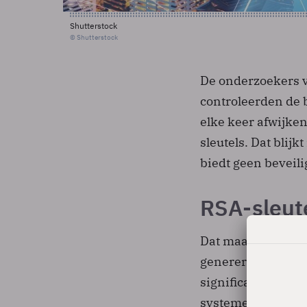
Shutterstock
© Shutterstock
De onderzoekers v
controleerden de 
elke keer afwijke
sleutels. Dat blijk
biedt geen beveili
RSA-sleut
Dat maakt het RSA
genereren van sleu
significant risicov
systemen, zoals E