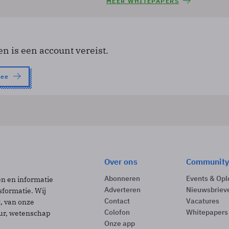
MEER WHITEPAPERS
en is een account vereist.
nee
Over ons
Community
Abonneren
Events & Opl
ën en informatie
Adverteren
Nieuwsbriev
sformatie. Wij
Contact
Vacatures
t, van onze
Colofon
Whitepapers
uur, wetenschap
Onze app