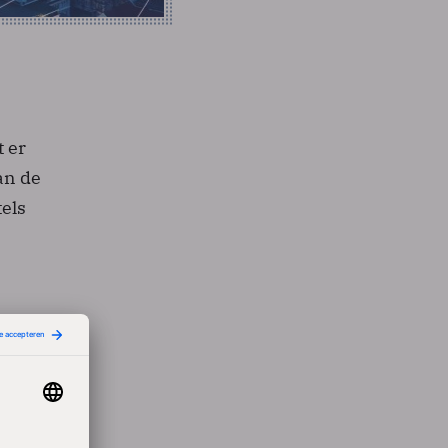
 er
an de
tels
“Het
A, is
et'-
rd.”