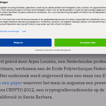
wrong'
per is ‘Ron was wrong, Whit is right’, een verwijzing 
an de wieg stond van het RSA-algoritme (samen met
) en Whitfield Diffie die samen met Martin Hellman
ellman (DH)-algoritme maakte.
d geleid door Arjen Lenstra, een Nederlandse profe
oritmen, werkzaam aan de Ecole Polytechnique Féder
. Het onderzoek werd uitgevoerd door een team van E
n een paper
waarover het team in augustus een prese
dens CRYPTO 2012, een cryptografieconferentie op de
alifornië in Santa Barbara.