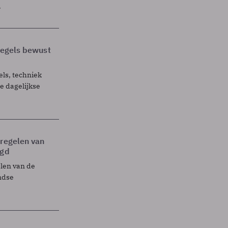
.
 regels bewust
els, techniek
 dagelijkse
tregelen van
egd
elen van de
ndse