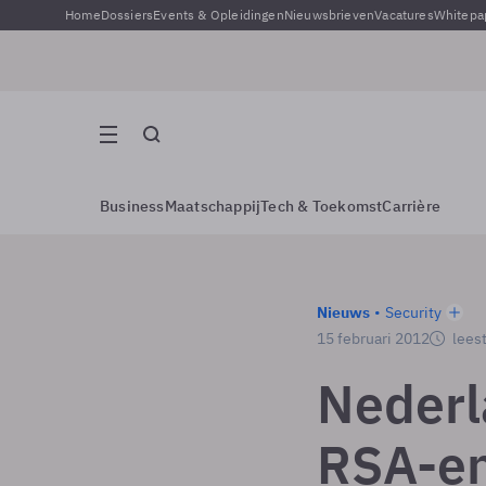
Home
Dossiers
Events & Opleidingen
Nieuwsbrieven
Vacatures
Whitepa
Business
Maatschappij
Tech & Toekomst
Carrière
Nieuws
Security
15 februari 2012
leest
Nederl
RSA-en