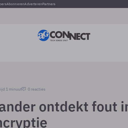
pers
Abonneren
Adverteren
Partners
ijd 1 minuut
0 reacties
ander ontdekt fout i
cryptie