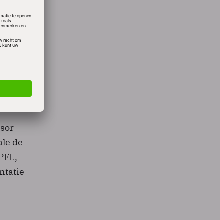
naar
 in
ssor
ale de
PFL,
ntatie