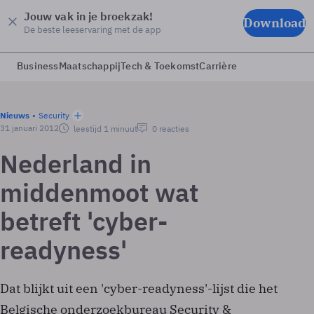
Jouw vak in je broekzak!
Download
De beste leeservaring met de app
Business
Maatschappij
Tech & Toekomst
Carrière
Nieuws
Security
31 januari 2012
leestijd 1 minuut
0 reacties
Nederland in
middenmoot wat
betreft 'cyber-
readyness'
Dat blijkt uit een 'cyber-readyness'-lijst die het
Belgische onderzoekbureau Security &