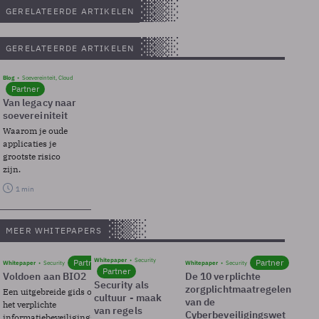
GERELATEERDE ARTIKELEN
GERELATEERDE ARTIKELEN
Blog
Soevereinteit, Cloud
Partner
Van legacy naar
soevereiniteit
Waarom je oude
applicaties je
grootste risico
zijn.
1 min
MEER WHITEPAPERS
Whitepaper
Security
Partner
Partner
Whitepaper
Security
Whitepaper
Security
Partner
Voldoen aan BIO2
De 10 verplichte
Security als
zorgplichtmaatregelen
Een uitgebreide gids over BIO2,
cultuur - maak
van de
het verplichte
van regels
Cyberbeveiligingswet
informatiebeveiligingsframework