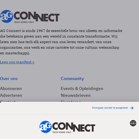
AG Connect is sinds 1967 de essentiële bron van ideeën en informatie
die betekenis geven aan een wereld in constante transformatie. Wij
laten zien hoe tech elk aspect van ons leven verandert, van onze
organisaties, ons werk en onze carrière tot onze cultuur, wetenschap
en maatschappij.
Lees ons manifest >
Over ons
Community
Abonneren
Events & Opleidingen
Adverteren
Nieuwsbrieven
Contact
Vacatures
Colofon
Whitepapers
Onze app
Privacyinstellingen
Volg ons