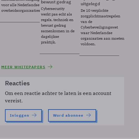
bewust gedrag
uitgelegd
voor alle Nederlandse
Cybersecurity
overheidsorganisaties.
De 10 verplichte
werkt pas echt als
zorgplichtmaatregelen
regels, techniek en
van de
bewust gedrag
Cyberbeveiligingswet
samenkomen in de
waar Nederlandse
dagelijkse
organisaties aan moeten
praktijk.
voldoen.
MEER WHITEPAPERS
Reacties
Om een reactie achter te laten is een account
vereist.
Inloggen
Word abonnee