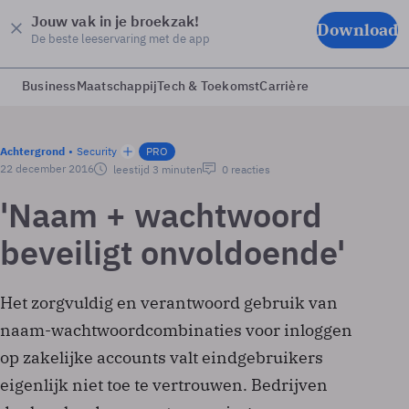
Jouw vak in je broekzak!
Download
De beste leeservaring met de app
Business
Maatschappij
Tech & Toekomst
Carrière
Achtergrond
Security
PRO
22 december 2016
leestijd 3 minuten
0 reacties
'Naam + wachtwoord
beveiligt onvoldoende'
Het zorgvuldig en verantwoord gebruik van
naam-wachtwoordcombinaties voor inloggen
op zakelijke accounts valt eindgebruikers
eigenlijk niet toe te vertrouwen. Bedrijven