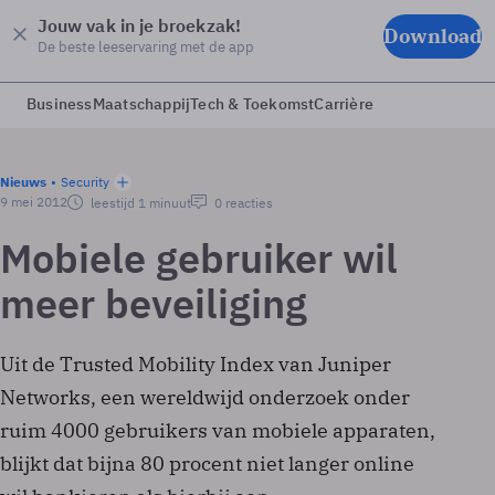
Jouw vak in je broekzak!
Download
De beste leeservaring met de app
Business
Maatschappij
Tech & Toekomst
Carrière
Nieuws
Security
9 mei 2012
leestijd 1 minuut
0 reacties
Mobiele gebruiker wil
meer beveiliging
Uit de Trusted Mobility Index van Juniper
Networks, een wereldwijd onderzoek onder
ruim 4000 gebruikers van mobiele apparaten,
blijkt dat bijna 80 procent niet langer online