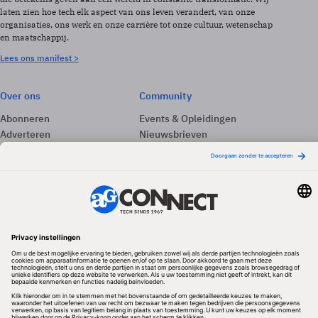
laten zien hoe tech elk aspect van ons leven verandert, van onze
organisaties, ons werk en onze carrière tot onze cultuur, wetenschap
en maatschappij.
Lees ons manifest >
Over ons
Community
Abonneren
Events & Opleidingen
Adverteren
Nieuwsbrieven
Contact
Vacatures
Colofon
Whitepapers
Onze app
Privacyinstellingen
Volg ons
Redactionele partner