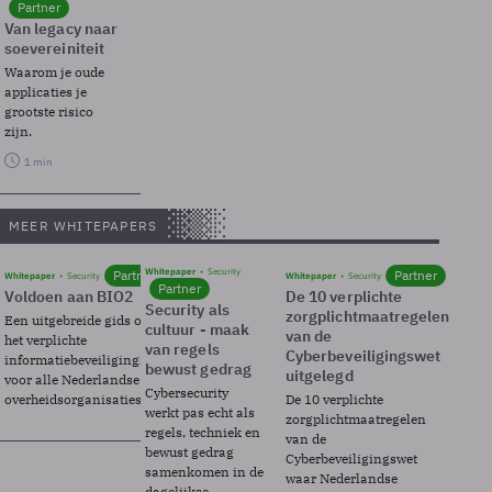
Partner
Van legacy naar
soevereiniteit
Waarom je oude
applicaties je
grootste risico
zijn.
1 min
MEER WHITEPAPERS
Whitepaper
Security
Partner
Partner
Whitepaper
Security
Whitepaper
Security
Partner
Voldoen aan BIO2
De 10 verplichte
Security als
zorgplichtmaatregelen
Een uitgebreide gids over BIO2,
cultuur - maak
van de
het verplichte
van regels
Cyberbeveiligingswet
informatiebeveiligingsframework
bewust gedrag
uitgelegd
voor alle Nederlandse
Cybersecurity
overheidsorganisaties.
De 10 verplichte
werkt pas echt als
zorgplichtmaatregelen
regels, techniek en
van de
bewust gedrag
Cyberbeveiligingswet
samenkomen in de
waar Nederlandse
dagelijkse