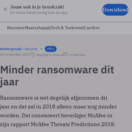
Jouw vak in je broekzak!
Download
De beste leeservaring met de app
Business
Maatschappij
Tech & Toekomst
Carrière
Achtergrond
Security
PRO
29 november 2017
leestijd 1 minuut
0 reacties
Minder ransomware dit
jaar
Ransomware is wel degelijk afgenomen dit
jaar en dat zal in 2018 alleen maar nog minder
worden. Dat constateert beveiliger McAfee in
zijn rapport McAfee Threats Predictions 2018.