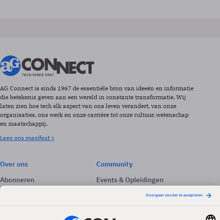
AG Connect is sinds 1967 de essentiële bron van ideeën en informatie
die betekenis geven aan een wereld in constante transformatie. Wij
laten zien hoe tech elk aspect van ons leven verandert, van onze
organisaties, ons werk en onze carrière tot onze cultuur, wetenschap
en maatschappij.
Lees ons manifest >
Over ons
Community
Abonneren
Events & Opleidingen
Adverteren
Nieuwsbrieven
Contact
Vacatures
Colofon
Whitepapers