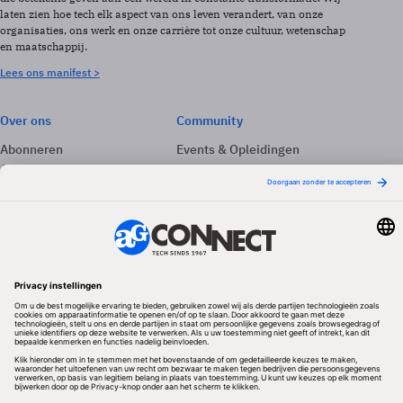
laten zien hoe tech elk aspect van ons leven verandert, van onze
organisaties, ons werk en onze carrière tot onze cultuur, wetenschap
en maatschappij.
Lees ons manifest >
Over ons
Community
Abonneren
Events & Opleidingen
Adverteren
Nieuwsbrieven
Contact
Vacatures
Colofon
Whitepapers
Onze app
Privacyinstellingen
Volg ons
Redactionele partner