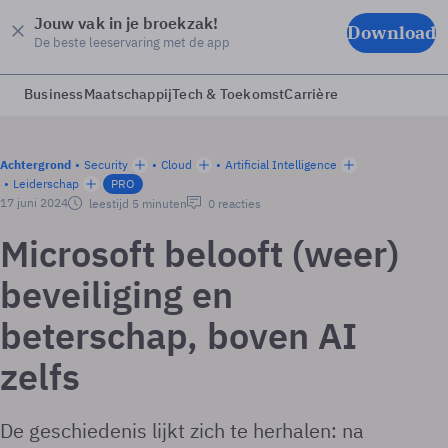
Jouw vak in je broekzak!
Download
De beste leeservaring met de app
Business
Maatschappij
Tech & Toekomst
Carrière
Achtergrond
Security
Cloud
Artificial Intelligence
Leiderschap
PRO
17 juni 2024
leestijd 5 minuten
0 reacties
Microsoft belooft (weer)
beveiliging en
beterschap, boven AI
zelfs
De geschiedenis lijkt zich te herhalen: na