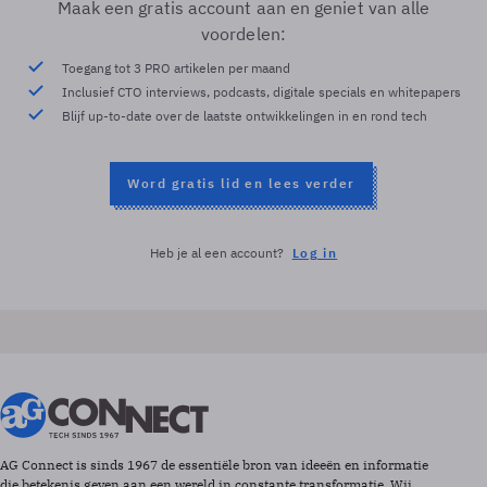
Maak een gratis account aan en geniet van alle
voordelen:
Toegang tot 3 PRO artikelen per maand
Inclusief CTO interviews, podcasts, digitale specials en whitepapers
Blijf up-to-date over de laatste ontwikkelingen in en rond tech
Word gratis lid en lees verder
Heb je al een account?
Log in
AG Connect is sinds 1967 de essentiële bron van ideeën en informatie
die betekenis geven aan een wereld in constante transformatie. Wij