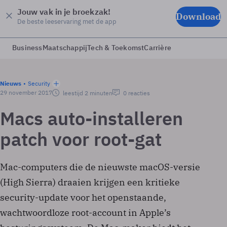
Jouw vak in je broekzak!
Download
De beste leeservaring met de app
Business
Maatschappij
Tech & Toekomst
Carrière
Nieuws
Security
29 november 2017
leestijd 2 minuten
0 reacties
Macs auto-installeren
patch voor root-gat
Mac-computers die de nieuwste macOS-versie
(High Sierra) draaien krijgen een kritieke
security-update voor het openstaande,
wachtwoordloze root-account in Apple’s