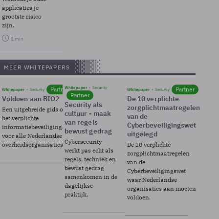
applicaties je
grootste risico
zijn.
1 min
MEER WHITEPAPERS
Whitepaper
Security
Partner
Partner
Whitepaper
Security
Whitepaper
Security
Partner
Voldoen aan BIO2
De 10 verplichte
Security als
zorgplichtmaatregelen
Een uitgebreide gids over BIO2,
cultuur - maak
van de
het verplichte
van regels
Cyberbeveiligingswet
informatiebeveiligingsframework
bewust gedrag
uitgelegd
voor alle Nederlandse
Cybersecurity
overheidsorganisaties.
De 10 verplichte
werkt pas echt als
zorgplichtmaatregelen
regels, techniek en
van de
bewust gedrag
Cyberbeveiligingswet
samenkomen in de
waar Nederlandse
dagelijkse
organisaties aan moeten
praktijk.
voldoen.