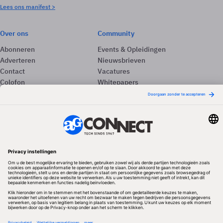
Lees ons manifest >
Over ons
Community
Abonneren
Events & Opleidingen
Adverteren
Nieuwsbrieven
Contact
Vacatures
Colofon
Whitepapers
Onze app
Privacyinstellingen
Volg ons
Redactionele partner
Algemene Voorwaarden & Copyrights