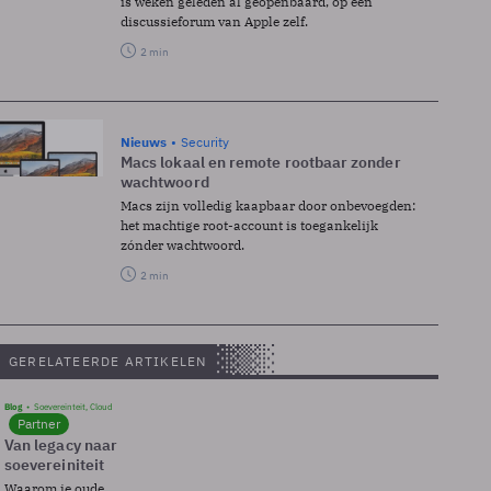
is weken geleden al geopenbaard, op een
discussieforum van Apple zelf.
2 min
Nieuws
Security
Macs lokaal en remote rootbaar zonder
wachtwoord
Macs zijn volledig kaapbaar door onbevoegden:
het machtige root-account is toegankelijk
zónder wachtwoord.
2 min
GERELATEERDE ARTIKELEN
Blog
Soevereinteit, Cloud
Partner
Van legacy naar
soevereiniteit
Waarom je oude