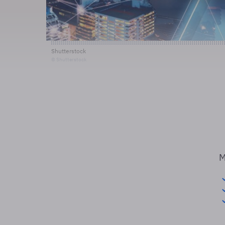
Shutterstock
© Shutterstock
M