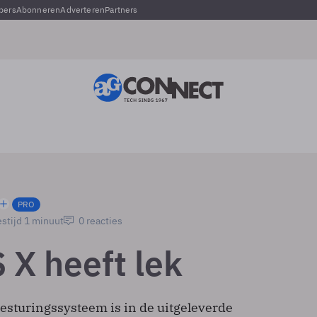
pers
Abonneren
Adverteren
Partners
PRO
stijd 1 minuut
0 reacties
 X heeft lek
esturingssysteem is in de uitgeleverde