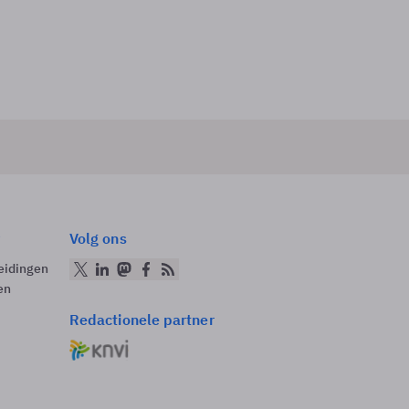
Volg ons
eidingen
en
Redactionele partner