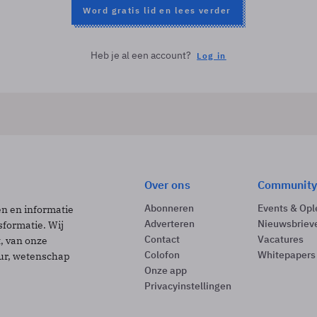
Word gratis lid en lees verder
Heb je al een account?
Log in
Over ons
Community
Abonneren
Events & Opl
ën en informatie
Adverteren
Nieuwsbriev
sformatie. Wij
Contact
Vacatures
t, van onze
Colofon
Whitepapers
uur, wetenschap
Onze app
Privacyinstellingen