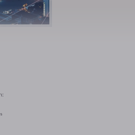
n:
rs