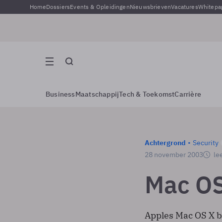
Home
Dossiers
Events & Opleidingen
Nieuwsbrieven
Vacatures
Whitepa
Business
Maatschappij
Tech & Toekomst
Carrière
Achtergrond
Security
28 november 2003
lee
Mac OS
Apples Mac OS X b