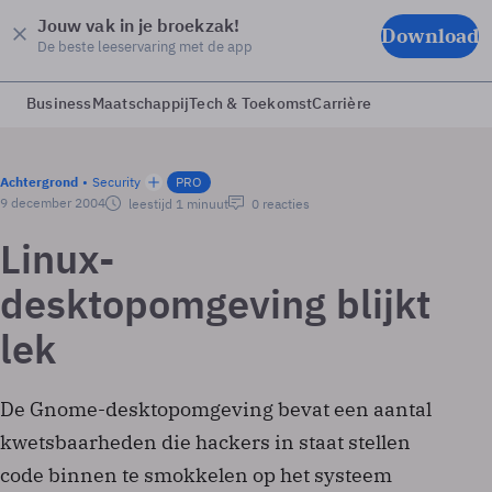
Jouw vak in je broekzak!
Download
De beste leeservaring met de app
Business
Maatschappij
Tech & Toekomst
Carrière
Achtergrond
Security
PRO
9 december 2004
leestijd 1 minuut
0 reacties
Linux-
desktopomgeving blijkt
lek
De Gnome-desktopomgeving bevat een aantal
kwetsbaarheden die hackers in staat stellen
code binnen te smokkelen op het systeem