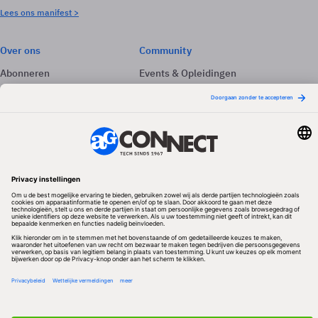
Lees ons manifest >
Over ons
Community
Abonneren
Events & Opleidingen
Adverteren
Nieuwsbrieven
Contact
Vacatures
Colofon
Whitepapers
Onze app
Privacyinstellingen
Volg ons
Redactionele partner
Algemene Voorwaarden & Copyrights