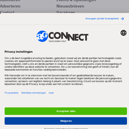
Adverteren
Nieuwsbrieven
Contact
Vacatures
Colofon
Whitepapers
Onze app
Privacyinstellingen
Volg ons
Redactionele partner
Algemene Voorwaarden & Copyrights
Privacy & Cookies