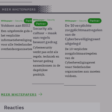
MEER WHITEPAPERS
Whitepaper
Security
Partner
Partner
Whitepaper
Security
Whitepaper
Security
Partner
Voldoen aan BIO2
De 10 verplichte
Security als
zorgplichtmaatregelen
Een uitgebreide gids over BIO2,
cultuur - maak
van de
het verplichte
van regels
Cyberbeveiligingswet
informatiebeveiligingsframework
bewust gedrag
uitgelegd
voor alle Nederlandse
Cybersecurity
overheidsorganisaties.
De 10 verplichte
werkt pas echt als
zorgplichtmaatregelen
regels, techniek en
van de
bewust gedrag
Cyberbeveiligingswet
samenkomen in de
waar Nederlandse
dagelijkse
organisaties aan moeten
praktijk.
voldoen.
MEER WHITEPAPERS
Reacties