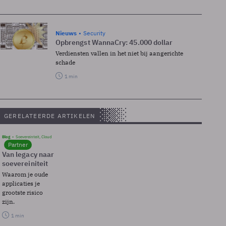
Nieuws
Security
Opbrengst WannaCry: 45.000 dollar
Verdiensten vallen in het niet bij aangerichte
schade
1 min
GERELATEERDE ARTIKELEN
Blog
Soevereinteit, Cloud
Partner
Van legacy naar
soevereiniteit
Waarom je oude
applicaties je
grootste risico
zijn.
1 min