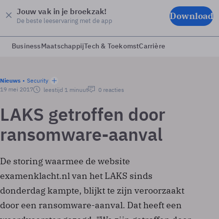
Jouw vak in je broekzak!
Download
De beste leeservaring met de app
Business
Maatschappij
Tech & Toekomst
Carrière
Nieuws
Security
19 mei 2017
leestijd 1 minuut
0 reacties
LAKS getroffen door
ransomware-aanval
De storing waarmee de website
examenklacht.nl van het LAKS sinds
donderdag kampte, blijkt te zijn veroorzaakt
door een ransomware-aanval. Dat heeft een