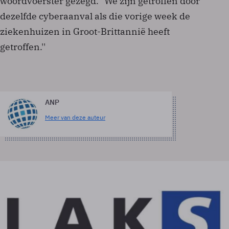
woordvoerster gezegd. "We zijn getroffen door
dezelfde cyberaanval als die vorige week de
ziekenhuizen in Groot-Brittannië heeft
getroffen.''
ANP
Meer van deze auteur