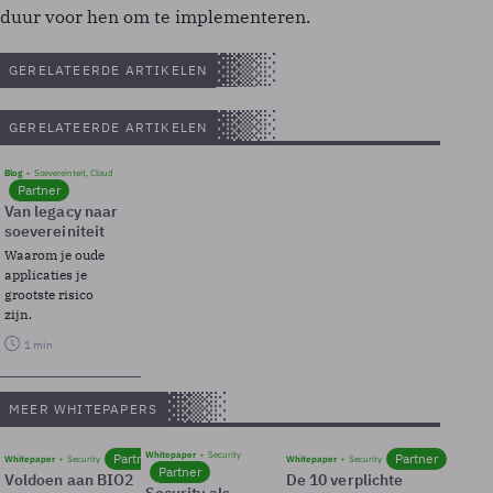
duur voor hen om te implementeren.
GERELATEERDE ARTIKELEN
GERELATEERDE ARTIKELEN
Blog
Soevereinteit, Cloud
Partner
Van legacy naar
soevereiniteit
Waarom je oude
applicaties je
grootste risico
zijn.
1 min
MEER WHITEPAPERS
Whitepaper
Security
Partner
Partner
Whitepaper
Security
Whitepaper
Security
Partner
Voldoen aan BIO2
De 10 verplichte
Security als