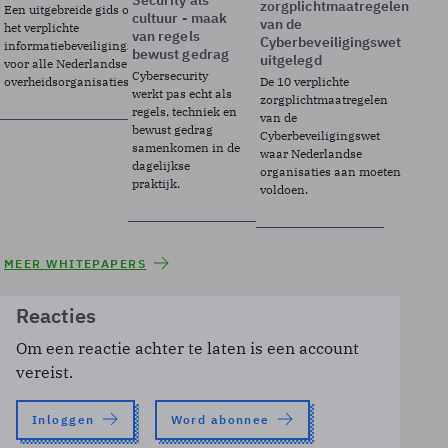
zorgplichtmaatregelen
Een uitgebreide gids over BIO2,
cultuur - maak
van de
het verplichte
van regels
Cyberbeveiligingswet
informatiebeveiligingsframework
bewust gedrag
uitgelegd
voor alle Nederlandse
Cybersecurity
overheidsorganisaties.
De 10 verplichte
werkt pas echt als
zorgplichtmaatregelen
regels, techniek en
van de
bewust gedrag
Cyberbeveiligingswet
samenkomen in de
waar Nederlandse
dagelijkse
organisaties aan moeten
praktijk.
voldoen.
MEER WHITEPAPERS
Reacties
Om een reactie achter te laten is een account
vereist.
Inloggen
Word abonnee