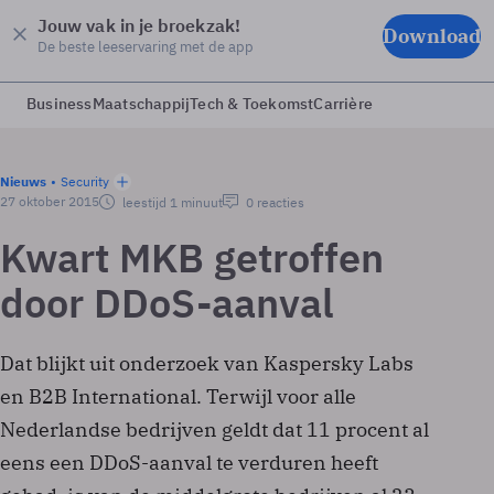
Jouw vak in je broekzak!
Download
De beste leeservaring met de app
Business
Maatschappij
Tech & Toekomst
Carrière
Nieuws
Security
27 oktober 2015
leestijd 1 minuut
0 reacties
Kwart MKB getroffen
door DDoS-aanval
Dat blijkt uit onderzoek van Kaspersky Labs
en B2B International. Terwijl voor alle
Nederlandse bedrijven geldt dat 11 procent al
eens een DDoS-aanval te verduren heeft