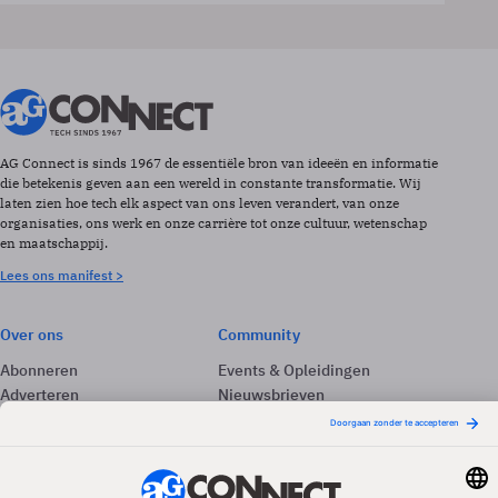
AG Connect is sinds 1967 de essentiële bron van ideeën en informatie
die betekenis geven aan een wereld in constante transformatie. Wij
laten zien hoe tech elk aspect van ons leven verandert, van onze
organisaties, ons werk en onze carrière tot onze cultuur, wetenschap
en maatschappij.
Lees ons manifest >
Over ons
Community
Abonneren
Events & Opleidingen
Adverteren
Nieuwsbrieven
Contact
Vacatures
Colofon
Whitepapers
Onze app
Privacyinstellingen