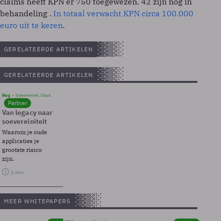
claims heeft KPN er 750 toegewezen. 42 zijn nog in
behandeling .
In totaal verwacht KPN circa 100.000
euro uit te keren
.
GERELATEERDE ARTIKELEN
GERELATEERDE ARTIKELEN
Blog
Soevereinteit, Cloud
Partner
Van legacy naar
soevereiniteit
Waarom je oude
applicaties je
grootste risico
zijn.
1 min
MEER WHITEPAPERS