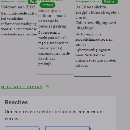
Whitepaper
Security
Partner
Partner
Whitepaper
Security
Whitepaper
Security
Partner
Voldoen aan BIO2
De 10 verplichte
Security als
zorgplichtmaatregelen
Een uitgebreide gids over BIO2,
cultuur - maak
van de
het verplichte
van regels
Cyberbeveiligingswet
informatiebeveiligingsframework
bewust gedrag
uitgelegd
voor alle Nederlandse
Cybersecurity
overheidsorganisaties.
De 10 verplichte
werkt pas echt als
zorgplichtmaatregelen
regels, techniek en
van de
bewust gedrag
Cyberbeveiligingswet
samenkomen in de
waar Nederlandse
dagelijkse
organisaties aan moeten
praktijk.
voldoen.
MEER WHITEPAPERS
Reacties
Om een reactie achter te laten is een account
vereist.