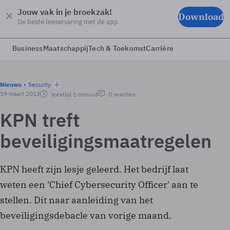
Jouw vak in je broekzak!
Download
De beste leeservaring met de app
Business
Maatschappij
Tech & Toekomst
Carrière
Nieuws
Security
19 maart 2012
leestijd 1 minuut
0 reacties
KPN treft
beveiligingsmaatregelen
KPN heeft zijn lesje geleerd. Het bedrijf laat
weten een 'Chief Cybersecurity Officer' aan te
stellen. Dit naar aanleiding van het
beveiligingsdebacle van vorige maand.