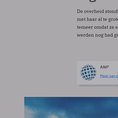
De overheid stond 
met haar al te gro
temeer omdat ze e
werden nog had ge
ANP
Meer van d