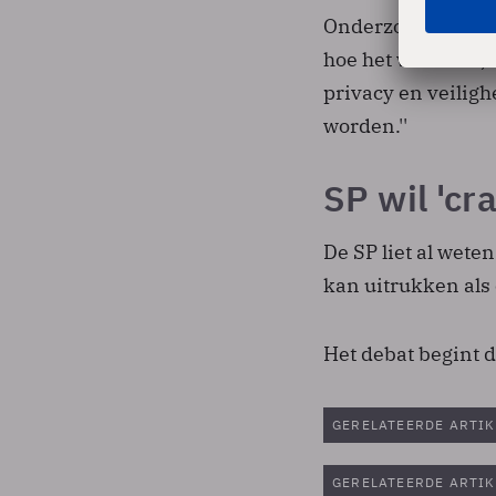
Onderzoek na onde
hoe het wel moet,
privacy en veiligh
worden.''
SP wil 'cr
De SP liet al wete
kan uitrukken als
Het debat begint 
GERELATEERDE ARTIK
GERELATEERDE ARTIK