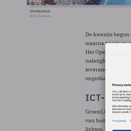
Shutterstock
© Shutterstock
De kwestie begon 
waarna naam en ce
Het Openbaar Mini
nalatigheid bij Di
leverancier van g
ongedaan. Het bedri
ICT-belei
GroenLinks liet d
van buitenaf te wi
lichten. Tweede Ka