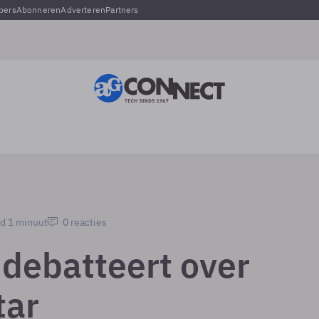
pers
Abonneren
Adverteren
Partners
jd 1 minuut
0 reacties
debatteert over
tar