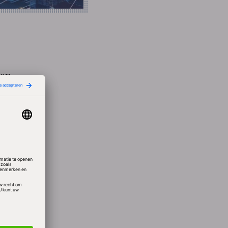
en.
als
gezant’
e