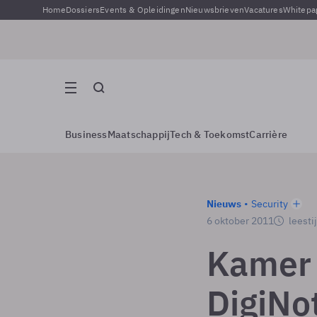
Home
Dossiers
Events & Opleidingen
Nieuwsbrieven
Vacatures
Whitepa
Business
Maatschappij
Tech & Toekomst
Carrière
Nieuws
Security
6 oktober 2011
leesti
Kamer 
DigiNo