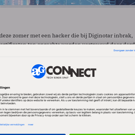
deze zomer met een hacker die bij Diginotar inbrak,
rtificaten ten onrechte werden vertrouwd door derd
sterie doet inmiddels onderzoek naar eventuele
ginotar. De OPTA maakte de registratie van DigiNotar 
ekwalificeerde elektronische handtekeningen ook al
jf is onlangs failliet verklaard.
d overheid moet doorgelicht
onderdagochtend weten een een ‘ICT- en veiligheids
llen vragen om het ICT-beleid van de overheid door t
merlid Arjan El Fassed: ,,We weten wat er mis gaat.