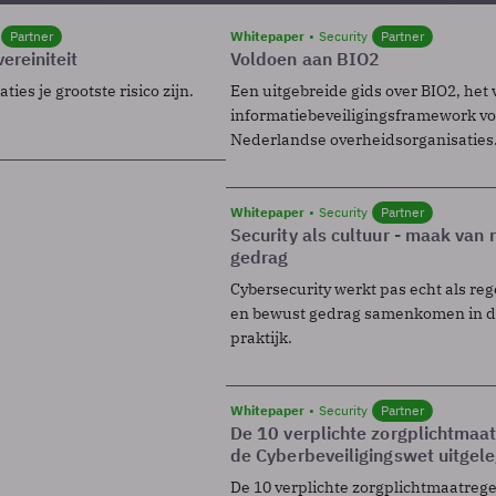
Partner
Whitepaper
Security
Partner
ereiniteit
Voldoen aan BIO2
ies je grootste risico zijn.
Een uitgebreide gids over BIO2, het 
informatiebeveiligingsframework voo
Nederlandse overheidsorganisaties
Whitepaper
Security
Partner
Security als cultuur - maak van
gedrag
Cybersecurity werkt pas echt als reg
en bewust gedrag samenkomen in de
praktijk.
Whitepaper
Security
Partner
De 10 verplichte zorgplichtmaa
de Cyberbeveiligingswet uitgel
De 10 verplichte zorgplichtmaatreg