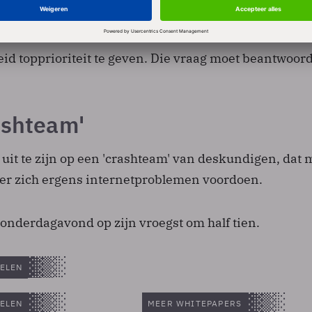
rzoek, lek na lek kunnen we daar over praten. We 
 maar niet waarom de overheid het steeds maar niet 
eid topprioriteit te geven. Die vraag moet beantwoor
ashteam'
n uit te zijn op een 'crashteam' van deskundigen, dat
 er zich ergens internetproblemen voordoen.
donderdagavond op zijn vroegst om half tien.
ELEN
ELEN
MEER WHITEPAPERS