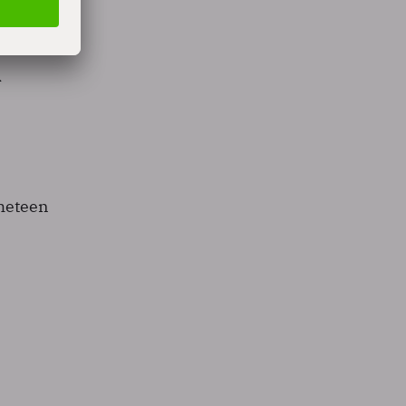
weten
lukt om
d
 meteen