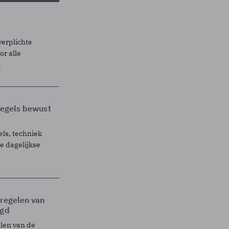
verplichte
r alle
.
 regels bewust
els, techniek
 dagelijkse
tregelen van
egd
elen van de