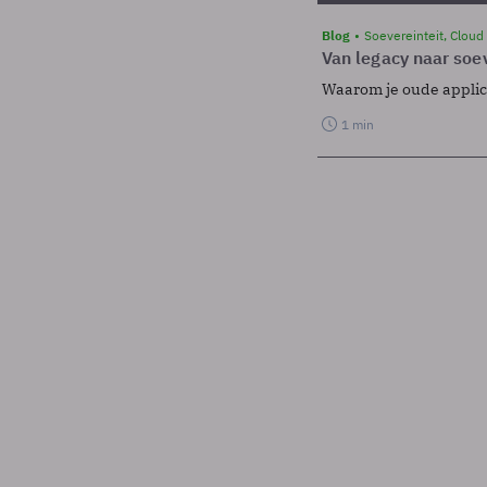
Blog
Soevereinteit, Cloud
Van legacy naar soev
Waarom je oude applicat
1 min