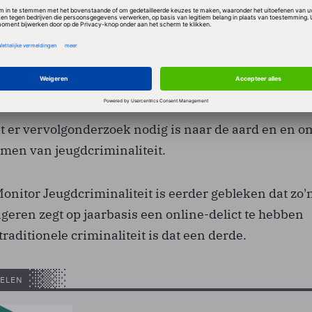
maken onderscheid tussen deze groep en jeugdige d
ulpmiddel gebruiken voor fraude of bedreigingen
Facebook). Zij hebben bijvoorbeeld wel vaker vriende
ijn gegaan en hebben ook vaker een niet-Nederlandse
dat er vervolgonderzoek nodig is naar de aard en en 
men van jeugdcriminaliteit.
onitor Jeugdcriminaliteit is eerder gebleken dat zo'
geren zegt op jaarbasis een online-delict te hebben
traditionele criminaliteit is dat een derde.
ELEN