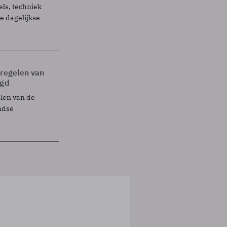
els, techniek
 dagelijkse
tregelen van
egd
elen van de
ndse