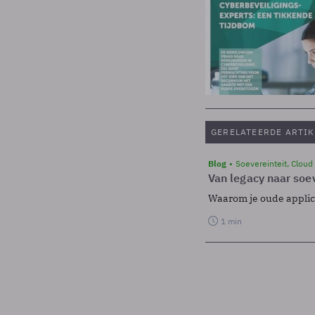
GERELATEERDE ARTIK
Blog
Soevereinteit, Cloud
Van legacy naar soev
Waarom je oude applicat
1 min