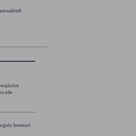
minaliteit
verplichte
r alle
.
 regels bewust