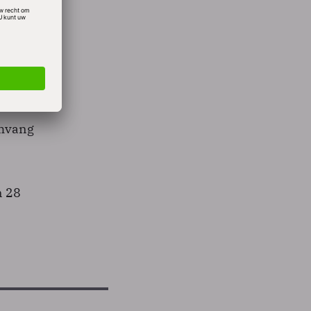
aders
n die
omvang
n 28