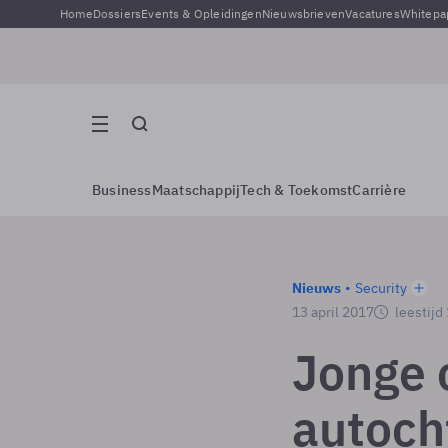
Home
Dossiers
Events & Opleidingen
Nieuwsbrieven
Vacatures
Whitepa
Business
Maatschappij
Tech & Toekomst
Carrière
Nieuws
Security
13 april 2017
leestijd
Jonge 
autoch