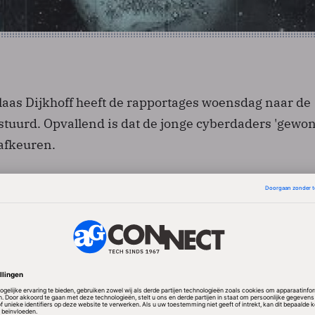
laas Dijkhoff heeft de rapportages woensdag naar de
uurd. Opvallend is dat de jonge cyberdaders 'gewon
 afkeuren.
oekers is het de vraag of bestaande aanpak bij deze 
bruikbaar is. Het gaat om jongeren die bijvoorbeeld 
 uitvoeren.
DoS een fraude of bedreiging