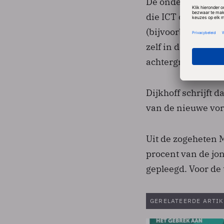
De onderzoekers 
die ICT ook als h
(bijvoorbeeld via 
zelf in de fout z
achtergrond.
Dijkhoff schrijft 
van de nieuwe vor
Uit de zogeheten M
procent van de jon
gepleegd. Voor de 
GERELATEERDE ARTIK