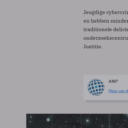
Jeugdige cybercri
en hebben minder
traditionele delict
onderzoekscentru
Justitie.
ANP
Meer van d