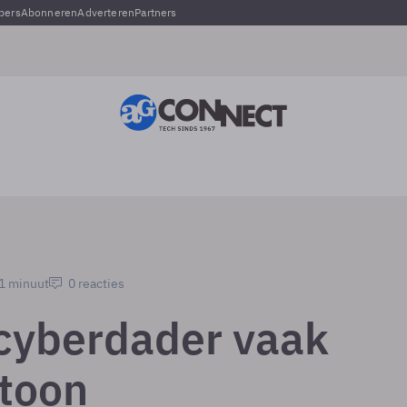
pers
Abonneren
Adverteren
Partners
 1 minuut
0 reacties
cyberdader vaak
toon