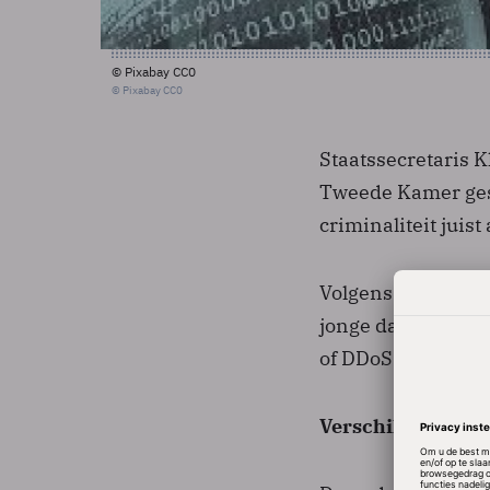
© Pixabay CC0
© Pixabay CC0
Staatssecretaris K
Tweede Kamer gest
criminaliteit juist
Volgens de onderz
jonge daders wel 
of DDoS-aanvallen
Verschil tussen D