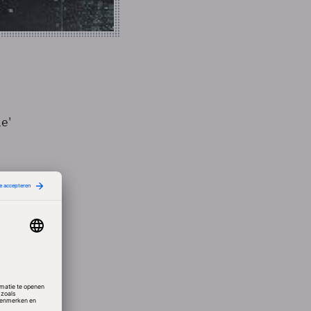
e'
groep
hacken