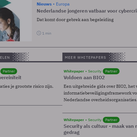
Nieuws
Europa
Nederlandse jongeren vatbaar voor cybercri
Dat komt door gebrek aan begeleiding
1 min
ELEN
MEER WHITEPAPERS
Partner
Whitepaper
Security
Partner
ereiniteit
Voldoen aan BIO2
ies je grootste risico zijn.
Een uitgebreide gids over BIO2, het 
informatiebeveiligingsframework voo
Nederlandse overheidsorganisaties
Whitepaper
Security
Partner
Security als cultuur - maak van
gedrag