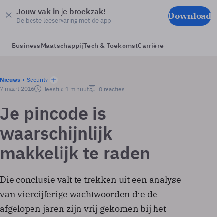
Jouw vak in je broekzak!
Download
De beste leeservaring met de app
Business
Maatschappij
Tech & Toekomst
Carrière
Nieuws
Security
7 maart 2016
leestijd 1 minuut
0 reacties
Je pincode is
waarschijnlijk
makkelijk te raden
Die conclusie valt te trekken uit een analyse
van viercijferige wachtwoorden die de
afgelopen jaren zijn vrij gekomen bij het