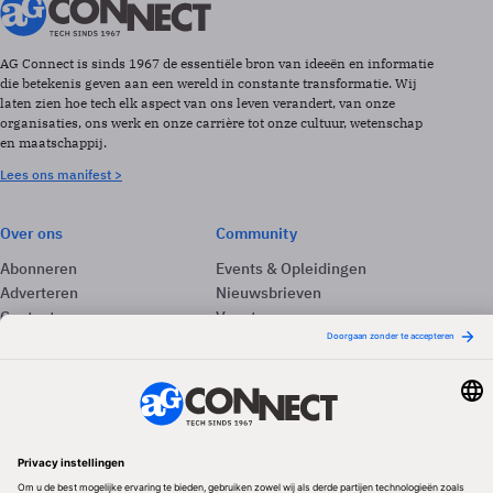
AG Connect is sinds 1967 de essentiële bron van ideeën en informatie
die betekenis geven aan een wereld in constante transformatie. Wij
laten zien hoe tech elk aspect van ons leven verandert, van onze
organisaties, ons werk en onze carrière tot onze cultuur, wetenschap
en maatschappij.
Lees ons manifest >
Over ons
Community
Abonneren
Events & Opleidingen
Adverteren
Nieuwsbrieven
Contact
Vacatures
Colofon
Whitepapers
Onze app
Privacyinstellingen
Volg ons