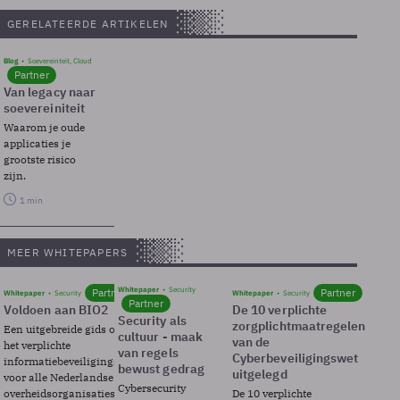
GERELATEERDE ARTIKELEN
Blog
Soevereinteit, Cloud
Partner
Van legacy naar
soevereiniteit
Waarom je oude
applicaties je
grootste risico
zijn.
1 min
MEER WHITEPAPERS
Whitepaper
Security
Partner
Partner
Whitepaper
Security
Whitepaper
Security
Partner
Voldoen aan BIO2
De 10 verplichte
Security als
zorgplichtmaatregelen
Een uitgebreide gids over BIO2,
cultuur - maak
van de
het verplichte
van regels
Cyberbeveiligingswet
informatiebeveiligingsframework
bewust gedrag
uitgelegd
voor alle Nederlandse
Cybersecurity
overheidsorganisaties.
De 10 verplichte