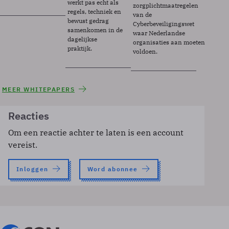
werkt pas echt als
zorgplichtmaatregelen
regels, techniek en
van de
bewust gedrag
Cyberbeveiligingswet
samenkomen in de
waar Nederlandse
dagelijkse
organisaties aan moeten
praktijk.
voldoen.
MEER WHITEPAPERS
Reacties
Om een reactie achter te laten is een account
vereist.
Inloggen
Word abonnee