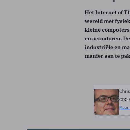
Het Internet of Th
wereld met fysie
kleine computers
en actuatoren. De
industriële en m
manier aan te pa
Chri
COO 
Meer 