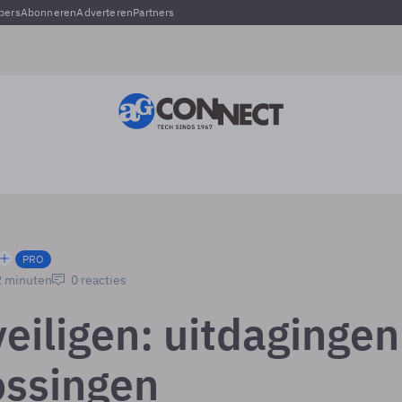
pers
Abonneren
Adverteren
Partners
PRO
2 minuten
0 reacties
eiligen: uitdagingen
ossingen