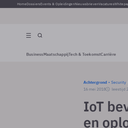
Home
Dossiers
Events & Opleidingen
Nieuwsbrieven
Vacatures
Whitepa
Business
Maatschappij
Tech & Toekomst
Carrière
Achtergrond
Security
16 mei 2018
leestijd 
IoT bev
en opl