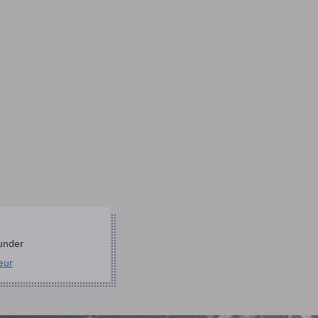
under
eur