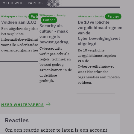
MEER WHITEPAPERS
Whitepaper
Security
Partner
Partner
Whitepaper
Security
Whitepaper
Security
Partner
Voldoen aan BIO2
De 10 verplichte
Security als
zorgplichtmaatregelen
Een uitgebreide gids over BIO2,
cultuur - maak
van de
het verplichte
van regels
Cyberbeveiligingswet
informatiebeveiligingsframework
bewust gedrag
uitgelegd
voor alle Nederlandse
Cybersecurity
overheidsorganisaties.
De 10 verplichte
werkt pas echt als
zorgplichtmaatregelen
regels, techniek en
van de
bewust gedrag
Cyberbeveiligingswet
samenkomen in de
waar Nederlandse
dagelijkse
organisaties aan moeten
praktijk.
voldoen.
MEER WHITEPAPERS
Reacties
Om een reactie achter te laten is een account