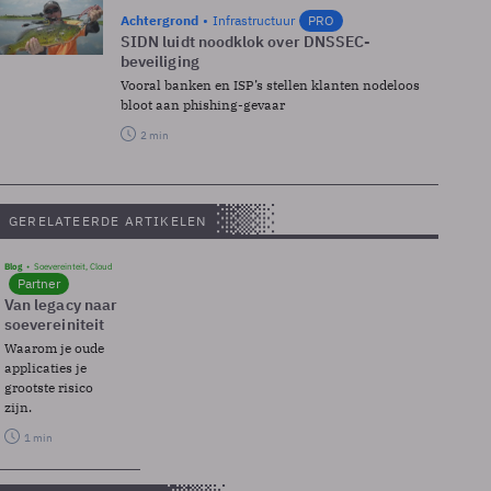
Achtergrond
Infrastructuur
PRO
SIDN luidt noodklok over DNSSEC-
beveiliging
Vooral banken en ISP’s stellen klanten nodeloos
bloot aan phishing-gevaar
2 min
GERELATEERDE ARTIKELEN
Blog
Soevereinteit, Cloud
Partner
Van legacy naar
soevereiniteit
Waarom je oude
applicaties je
grootste risico
zijn.
1 min