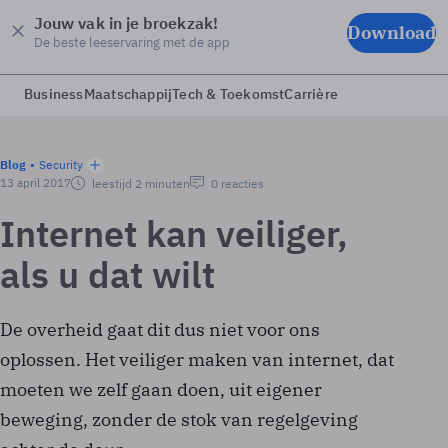
Jouw vak in je broekzak!
Download
De beste leeservaring met de app
Business
Maatschappij
Tech & Toekomst
Carrière
Blog
Security
13 april 2017
leestijd 2 minuten
0 reacties
Internet kan veiliger,
als u dat wilt
De overheid gaat dit dus niet voor ons
oplossen. Het veiliger maken van internet, dat
moeten we zelf gaan doen, uit eigener
beweging, zonder de stok van regelgeving