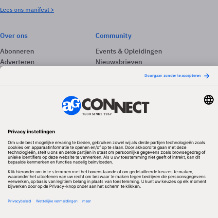
Lees ons manifest >
Over ons
Community
Abonneren
Events & Opleidingen
Adverteren
Nieuwsbrieven
Contact
Vacatures
Colofon
Whitepapers
Onze app
Privacyinstellingen
Volg ons
Redactionele partner
Algemene Voorwaarden & Copyrights