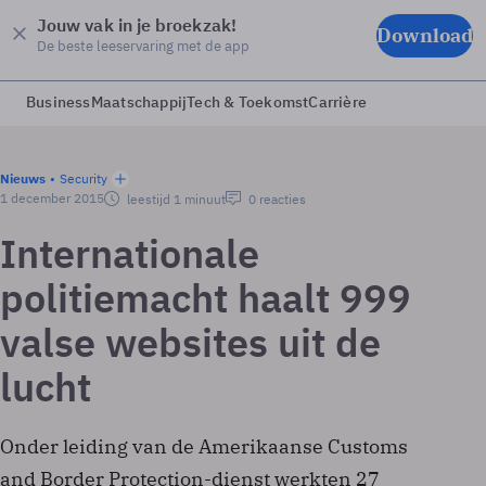
Jouw vak in je broekzak!
Download
De beste leeservaring met de app
Business
Maatschappij
Tech & Toekomst
Carrière
Nieuws
Security
1 december 2015
leestijd 1 minuut
0 reacties
Internationale
politiemacht haalt 999
valse websites uit de
lucht
Onder leiding van de Amerikaanse Customs
and Border Protection-dienst werkten 27