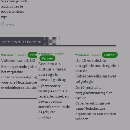
Waarom je oude
applicaties je
grootste risico
zijn.
1 min
MEER WHITEPAPERS
Whitepaper
Security
Partner
Partner
Whitepaper
Security
Whitepaper
Security
Partner
Voldoen aan BIO2
De 10 verplichte
Security als
zorgplichtmaatregelen
Een uitgebreide gids over BIO2,
cultuur - maak
van de
het verplichte
van regels
Cyberbeveiligingswet
informatiebeveiligingsframework
bewust gedrag
uitgelegd
voor alle Nederlandse
Cybersecurity
overheidsorganisaties.
De 10 verplichte
werkt pas echt als
zorgplichtmaatregelen
regels, techniek en
van de
bewust gedrag
Cyberbeveiligingswet
samenkomen in de
waar Nederlandse
dagelijkse
organisaties aan moeten
praktijk.
voldoen.