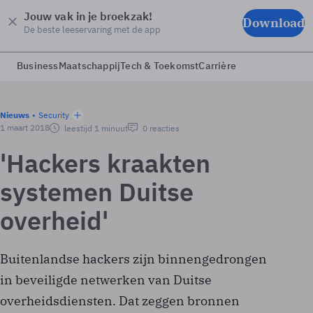
Jouw vak in je broekzak!
Download
De beste leeservaring met de app
Business
Maatschappij
Tech & Toekomst
Carrière
Nieuws
Security
1 maart 2018
leestijd 1 minuut
0 reacties
'Hackers kraakten
systemen Duitse
overheid'
Buitenlandse hackers zijn binnengedrongen
in beveiligde netwerken van Duitse
overheidsdiensten. Dat zeggen bronnen