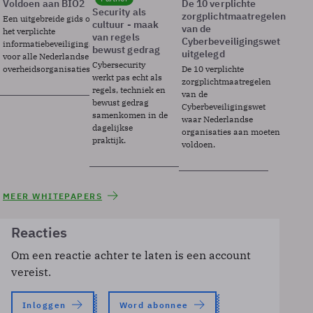
Voldoen aan BIO2
De 10 verplichte
Security als
zorgplichtmaatregelen
Een uitgebreide gids over BIO2,
cultuur - maak
van de
het verplichte
van regels
Cyberbeveiligingswet
informatiebeveiligingsframework
bewust gedrag
uitgelegd
voor alle Nederlandse
Cybersecurity
overheidsorganisaties.
De 10 verplichte
werkt pas echt als
zorgplichtmaatregelen
regels, techniek en
van de
bewust gedrag
Cyberbeveiligingswet
samenkomen in de
waar Nederlandse
dagelijkse
organisaties aan moeten
praktijk.
voldoen.
MEER WHITEPAPERS
Reacties
Om een reactie achter te laten is een account
vereist.
Inloggen
Word abonnee