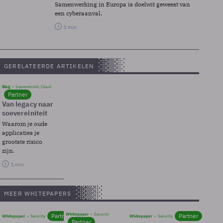
Samenwerking in Europa is doelwit geweest van
een cyberaanval.
1 min
GERELATEERDE ARTIKELEN
Blog
Soevereinteit, Cloud
Partner
Van legacy naar
soevereiniteit
Waarom je oude
applicaties je
grootste risico
zijn.
1 min
MEER WHITEPAPERS
Whitepaper
Security
Partner
Partner
Whitepaper
Security
Whitepaper
Security
Partner