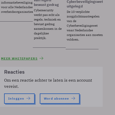
van regels
Cyberbeveiligingswet
informatiebeveiligingsframework
bewust gedrag
uitgelegd
voor alle Nederlandse
Cybersecurity
overheidsorganisaties.
De 10 verplichte
werkt pas echt als
zorgplichtmaatregelen
regels, techniek en
van de
bewust gedrag
Cyberbeveiligingswet
samenkomen in de
waar Nederlandse
dagelijkse
organisaties aan moeten
praktijk.
voldoen.
MEER WHITEPAPERS
Reacties
Om een reactie achter te laten is een account
vereist.
Inloggen
Word abonnee