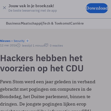
Jouw vak in je broekzak!
Download
De beste leeservaring met de app
Business
Maatschappij
Tech & Toekomst
Carrière
Nieuws
Security
12 mei 2016
leestijd 1 minuut
0 reacties
Hackers hebben het
voorzien op het CDU
Pawn Stom werd een jaar geleden in verband
gebracht met pogingen om computers in de
Bondsdag, het Duitse parlement, binnen te
dringen. De jongste pogingen lijken erop