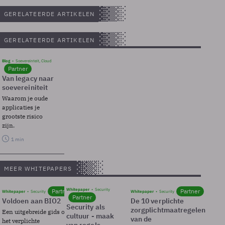
GERELATEERDE ARTIKELEN
GERELATEERDE ARTIKELEN
Blog
Soevereinteit, Cloud
Partner
Van legacy naar
soevereiniteit
Waarom je oude
applicaties je
grootste risico
zijn.
1 min
MEER WHITEPAPERS
Whitepaper
Security
Partner
Partner
Whitepaper
Security
Whitepaper
Security
Partner
Voldoen aan BIO2
De 10 verplichte
Security als
zorgplichtmaatregelen
Een uitgebreide gids over BIO2,
cultuur - maak
van de
het verplichte