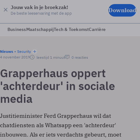
Jouw vak in je broekzak!
Download
De beste leeservaring met de app
Business
Maatschappij
Tech & Toekomst
Carrière
Nieuws
Security
4 november 2019
leestijd 1 minuut
0 reacties
Grapperhaus oppert
'achterdeur' in sociale
media
Justitieminister Ferd Grapperhaus wil dat
chatdiensten als Whatsapp een 'achterdeur'
inbouwen. Als er iets verdachts gebeurt, moet