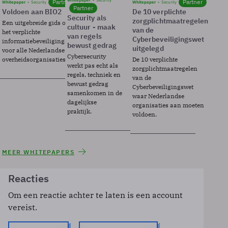
Whitepaper
Security
Partner
Partner
Whitepaper
Security
Whitepaper
Security
Partner
Voldoen aan BIO2
De 10 verplichte
Security als
zorgplichtmaatregelen
Een uitgebreide gids over BIO2,
cultuur - maak
van de
het verplichte
van regels
Cyberbeveiligingswet
informatiebeveiligingsframework
bewust gedrag
uitgelegd
voor alle Nederlandse
Cybersecurity
overheidsorganisaties.
De 10 verplichte
werkt pas echt als
zorgplichtmaatregelen
regels, techniek en
van de
bewust gedrag
Cyberbeveiligingswet
samenkomen in de
waar Nederlandse
dagelijkse
organisaties aan moeten
praktijk.
voldoen.
MEER WHITEPAPERS
Reacties
Om een reactie achter te laten is een account
vereist.