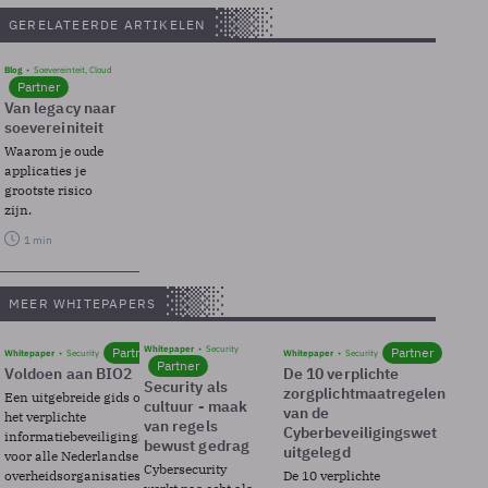
GERELATEERDE ARTIKELEN
Blog
Soevereinteit, Cloud
Partner
Van legacy naar
soevereiniteit
Waarom je oude
applicaties je
grootste risico
zijn.
1 min
MEER WHITEPAPERS
Whitepaper
Security
Partner
Partner
Whitepaper
Security
Whitepaper
Security
Partner
Voldoen aan BIO2
De 10 verplichte
Security als
zorgplichtmaatregelen
Een uitgebreide gids over BIO2,
cultuur - maak
van de
het verplichte
van regels
Cyberbeveiligingswet
informatiebeveiligingsframework
bewust gedrag
uitgelegd
voor alle Nederlandse
Cybersecurity
overheidsorganisaties.
De 10 verplichte