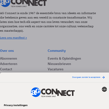
AG Connect is sinds 1967 de essentiële bron van ideeën en informatie
die betekenis geven aan een wereld in constante transformatie. Wij
laten zien hoe tech elk aspect van ons leven verandert, van onze
organisaties, ons werk en onze carrière tot onze cultuur, wetenschap
en maatschappij.
Lees ons manifest >
Over ons
Community
Abonneren
Events & Opleidingen
Adverteren
Nieuwsbrieven
Contact
Vacatures
Colofon
Whitepapers
Onze app
Privacyinstellingen
Volg ons