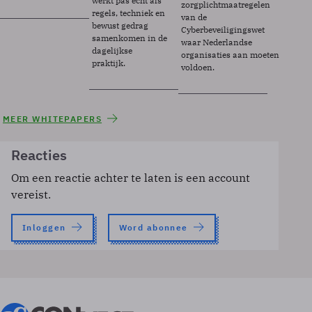
werkt pas echt als
zorgplichtmaatregelen
regels, techniek en
van de
bewust gedrag
Cyberbeveiligingswet
samenkomen in de
waar Nederlandse
dagelijkse
organisaties aan moeten
praktijk.
voldoen.
MEER WHITEPAPERS
Reacties
Om een reactie achter te laten is een account
vereist.
Inloggen
Word abonnee