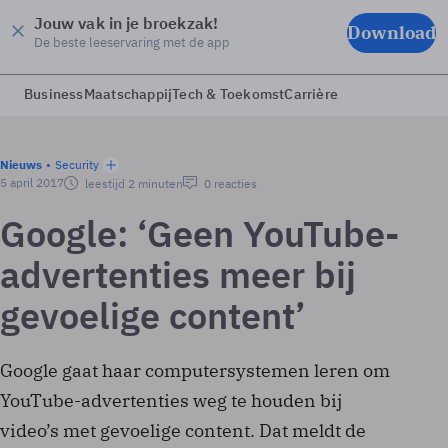
Jouw vak in je broekzak!
Download
De beste leeservaring met de app
Business
Maatschappij
Tech & Toekomst
Carrière
Nieuws
Security
5 april 2017
leestijd 2 minuten
0 reacties
Google: ‘Geen YouTube-
advertenties meer bij
gevoelige content’
Google gaat haar computersystemen leren om
YouTube-advertenties weg te houden bij
video’s met gevoelige content. Dat meldt de