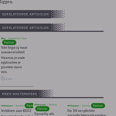
liggen.
GERELATEERDE ARTIKELEN
GERELATEERDE ARTIKELEN
Blog
Soevereinteit, Cloud
Partner
Van legacy naar
soevereiniteit
Waarom je oude
applicaties je
grootste risico
zijn.
1 min
MEER WHITEPAPERS
Whitepaper
Security
Partner
Partner
Whitepaper
Security
Whitepaper
Security
Partner
Voldoen aan BIO2
De 10 verplichte
Security als
zorgplichtmaatregelen