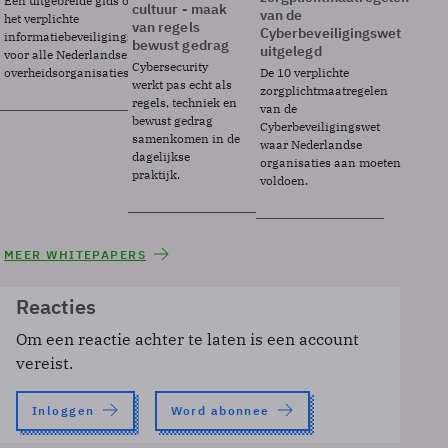
Een uitgebreide gids over BIO2,
cultuur - maak
van de
het verplichte
van regels
Cyberbeveiligingswet
informatiebeveiligingsframework
bewust gedrag
uitgelegd
voor alle Nederlandse
Cybersecurity
overheidsorganisaties.
De 10 verplichte
werkt pas echt als
zorgplichtmaatregelen
regels, techniek en
van de
bewust gedrag
Cyberbeveiligingswet
samenkomen in de
waar Nederlandse
dagelijkse
organisaties aan moeten
praktijk.
voldoen.
MEER WHITEPAPERS
Reacties
Om een reactie achter te laten is een account
vereist.
Inloggen
Word abonnee