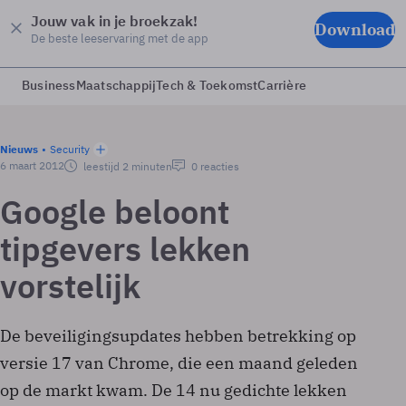
Jouw vak in je broekzak!
Download
De beste leeservaring met de app
Business
Maatschappij
Tech & Toekomst
Carrière
Nieuws
Security
6 maart 2012
leestijd 2 minuten
0 reacties
Google beloont
tipgevers lekken
vorstelijk
De beveiligingsupdates hebben betrekking op
versie 17 van Chrome, die een maand geleden
op de markt kwam. De 14 nu gedichte lekken