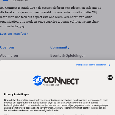
AG Connect is sinds 1967 de essentiële bron van ideeën en informatie
die betekenis geven aan een wereld in constante transformatie. Wij
laten zien hoe tech elk aspect van ons leven verandert, van onze
organisaties, ons werk en onze carrière tot onze cultuur, wetenschap
en maatschappij.
Lees ons manifest >
Over ons
Community
Abonneren
Events & Opleidingen
Adverteren
Nieuwsbrieven
Contact
Vacatures
Colofon
Whitepapers
Onze app
Privacyinstellingen
Volg ons