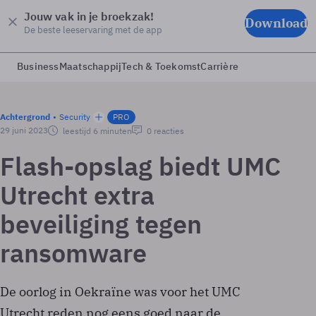
Jouw vak in je broekzak!
Download
De beste leeservaring met de app
Business
Maatschappij
Tech & Toekomst
Carrière
Achtergrond
Security
PRO
29 juni 2023
leestijd 6 minuten
0 reacties
Flash-opslag biedt UMC
Utrecht extra
beveiliging tegen
ransomware
De oorlog in Oekraïne was voor het UMC
Utrecht reden nog eens goed naar de