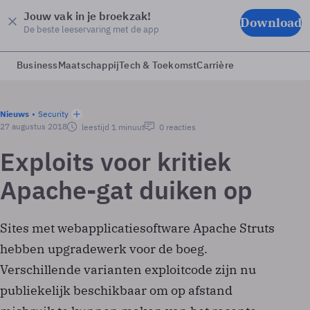
Jouw vak in je broekzak!
Download
De beste leeservaring met de app
Business
Maatschappij
Tech & Toekomst
Carrière
Nieuws
Security
27 augustus 2018
leestijd 1 minuut
0 reacties
Exploits voor kritiek
Apache-gat duiken op
Sites met webapplicatiesoftware Apache Struts
hebben upgradewerk voor de boeg.
Verschillende varianten exploitcode zijn nu
publiekelijk beschikbaar om op afstand