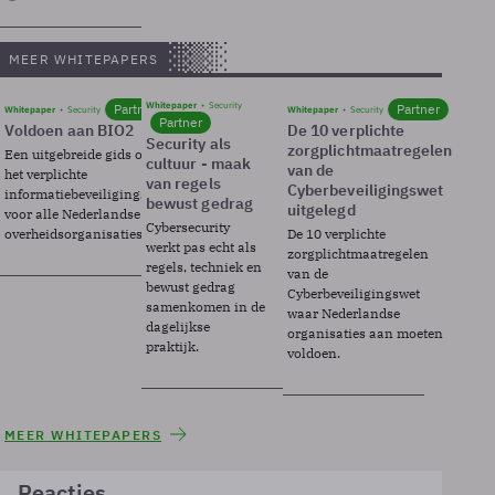
MEER WHITEPAPERS
Whitepaper
Security
Partner
Partner
Whitepaper
Security
Whitepaper
Security
Partner
Voldoen aan BIO2
De 10 verplichte
Security als
zorgplichtmaatregelen
Een uitgebreide gids over BIO2,
cultuur - maak
van de
het verplichte
van regels
Cyberbeveiligingswet
informatiebeveiligingsframework
bewust gedrag
uitgelegd
voor alle Nederlandse
Cybersecurity
overheidsorganisaties.
De 10 verplichte
werkt pas echt als
zorgplichtmaatregelen
regels, techniek en
van de
bewust gedrag
Cyberbeveiligingswet
samenkomen in de
waar Nederlandse
dagelijkse
organisaties aan moeten
praktijk.
voldoen.
MEER WHITEPAPERS
Reacties