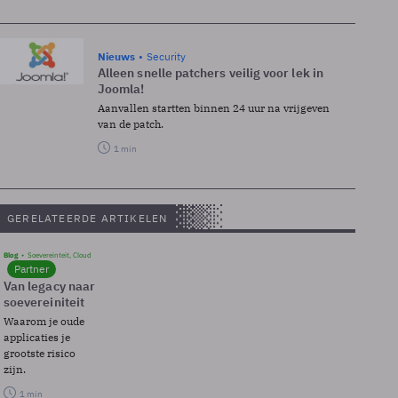
Nieuws
Security
Alleen snelle patchers veilig voor lek in
Joomla!
Aanvallen startten binnen 24 uur na vrijgeven
van de patch.
1 min
GERELATEERDE ARTIKELEN
Blog
Soevereinteit, Cloud
Partner
Van legacy naar
soevereiniteit
Waarom je oude
applicaties je
grootste risico
zijn.
1 min